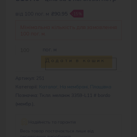
від 100 пог. м
₴90.95
-15%
Мінімальна кількість для замовлення
100 пог. м.
Тканина
пог. м
плащова
Додати в кошик
MLG
1224
Артикул:
251
Категорії:
Каталог
,
На мембрані
,
Плащівка
#
Позначка: Тк.пл. меланж 3359-L11 # bordo
bordo
(мембр.),
кількість
Надійність та гарантія
Весь товар постачається лише від
перевірених виробників.