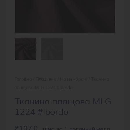
Головна
/
Плащівка
/
На мембрані
/ Тканина
плащова MLG 1224 # bordo
Тканина плащова MLG
1224 # bordo
₴
107.0
ціна за 1 погонний метр