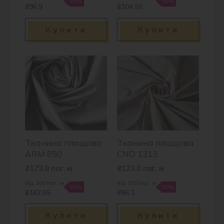
-15%
-15%
₴96.9
₴104.55
Купити
Купити
Тканина плащова
Тканина плащова
ARM 850
CND 1313
₴
173.0
пог. м
₴
123.0
пог. м
від 100 пог. м
від 100 пог. м
-15%
-30%
₴147.05
₴86.1
Купити
Купити