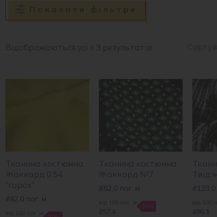
Показати фільтри
Відображаються усі з 3 результатів
Тканина костюмна
Тканина костюмна
Ткани
Жаккард 0,54
Жаккард №7
Твід 
“горох”
₴
82.0
пог. м
₴
123.0
₴
82.0
пог. м
від 100 пог. м
від 100 п
-30%
₴57.4
₴86.1
від 100 пог. м
-30%