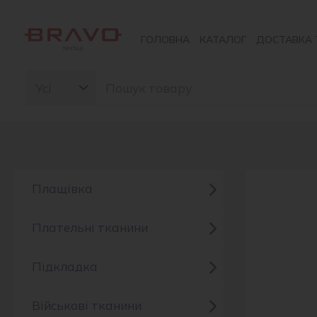
Перейти
до
ГОЛОВНА
КАТАЛОГ
ДОСТАВКА 
вмісту
Search
for:
Плащівка
Плательні тканини
Підкладка
Військові тканини