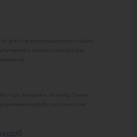
рії для створення вишуканого одягу,
популярний у декорі інтер’єру для
лементів.
кстуру, візерунок та колір. Також
изначення виробу, оскільки різні
оздріб