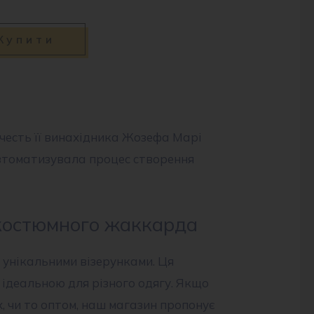
Купити
честь її винахідника Жозефа Марі
автоматизувала процес створення
 костюмного жаккарда
 унікальними візерунками. Ця
ї ідеальною для різного одягу. Якщо
х, чи то оптом, наш магазин пропонує