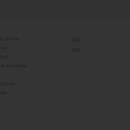
а оптом
вка
дка
ові тканини
штучне
таж