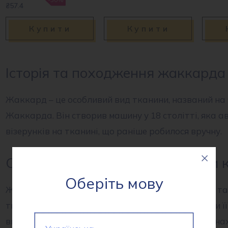
₴57.4
Купити
Купити
Історія та походження жаккарда
Жаккард – це особливий вид тканини, названий на 
Жаккарда. Він створив машину у 18 столітті, яка 
візерунків на тканині, що раніше робилося вручну.
Особливості та характеристики
Оберіть мову
Жаккард відомий своєю міцністю, довговічністю та
тканина має відмінну дихаючу здатність, роблячи ї
ви хочете купити жаккард в Україні, чи то в рулона