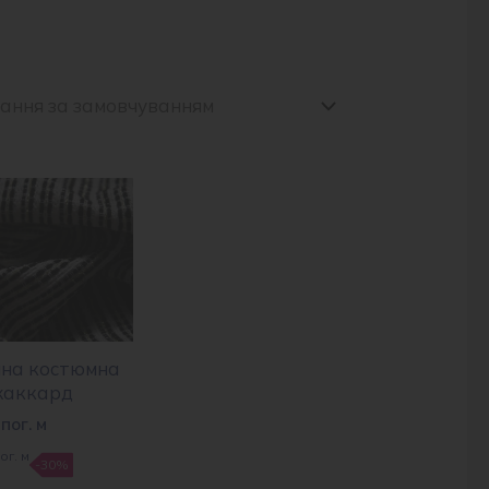
на костюмна
жаккард
пог. м
ог. м
-30%