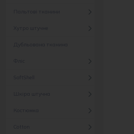
Пальтові тканини
Хутро штучне
Дубльована тканина
Фліс
SoftShell
Шкіра штучна
Костюмка
Cotton