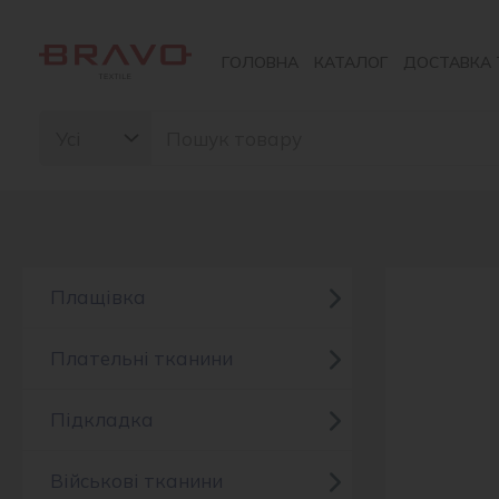
Перейти
до
ГОЛОВНА
КАТАЛОГ
ДОСТАВКА 
вмісту
Search
for:
Плащівка
Плательні тканини
Підкладка
Військові тканини