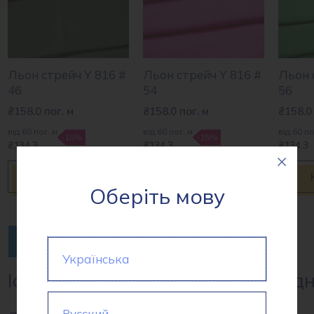
Льон стрейч Y 816 #
Льон стрейч Y 816 #
Льон 
46
54
56
₴
158.0
пог. м
₴
158.0
пог. м
₴
158.0
від 60 пог. м
від 60 пог. м
від 60 по
-15%
-15%
₴134.3
₴134.3
₴134.3
Купити
Купити
Оберіть мову
1
2
3
→
Українська
Історія та походження лляної од
Русский