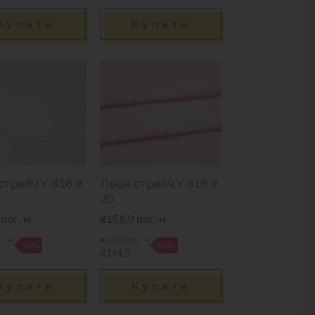
Купити
Купити
стрейч Y 816 #
Льон стрейч Y 816 #
20
пог. м
₴
158.0
пог. м
г. м
від 60 пог. м
-15%
-15%
₴134.3
Купити
Купити