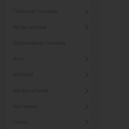
Пальтові тканини
Хутро штучне
Дубльована тканина
Фліс
SoftShell
Шкіра штучна
Костюмка
Cotton