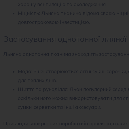
хорошу вентиляцію та охолодження.
Міцність: Льняна тканина відома своєю міцні
довгостроковою інвестицією.
Застосування однотонної лляної
Льняна однотонна тканина знаходить застосування
Мода: З неї створюються літні сукні, сорочки,
для теплих днів.
Шиття та рукоділля: Льон популярний серед 
оскільки його можна використовувати для ст
сумки, серветки та інші аксесуари.
Приклади конкретних виробів або проектів, в яки