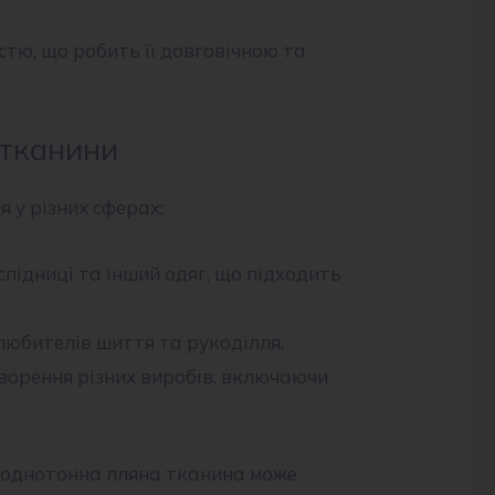
стю, що робить її довговічною та
 тканини
 у різних сферах:
 спідниці та інший одяг, що підходить
любителів шиття та рукоділля,
ворення різних виробів, включаючи
х однотонна лляна тканина може