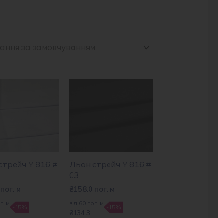
стрейч Y 816 #
Льон стрейч Y 816 #
03
пог. м
₴
158.0
пог. м
г. м
від 60 пог. м
-15%
-15%
₴134.3