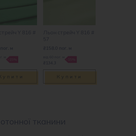
стрейч Y 816 #
Льон стрейч Y 816 #
57
пог. м
₴
158.0
пог. м
г. м
від 60 пог. м
-15%
-15%
₴134.3
Купити
Купити
нотонної тканини