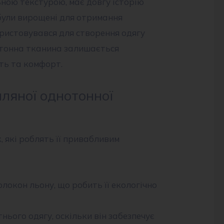
ною текстурою, має довгу історію
 були вирощені для отримання
ристовувався для створення одягу
нотонна тканина залишається
сть та комфорт.
лляної однотонної
 які роблять її привабливим
локон льону, що робить її екологічно
нього одягу, оскільки він забезпечує