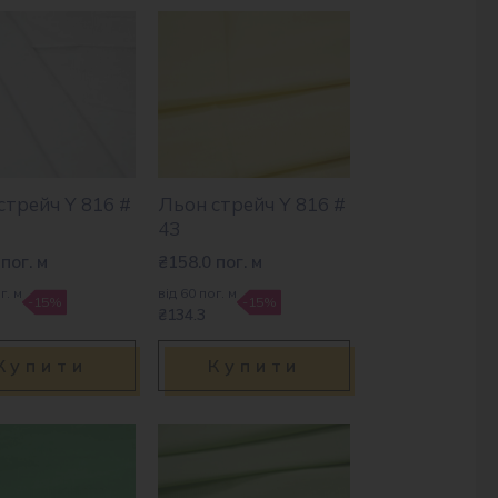
стрейч Y 816 #
Льон стрейч Y 816 #
43
пог. м
₴
158.0
пог. м
г. м
від 60 пог. м
-15%
-15%
₴134.3
Купити
Купити