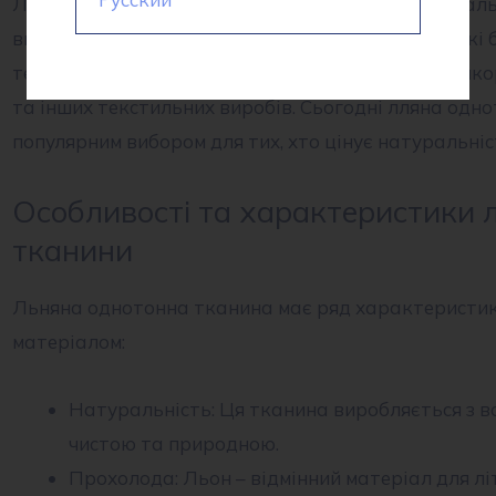
Лляна тканина, відома своєю міцністю та натураль
виробництва. Льон був одним з перших рослин, які
текстильного волокна. Протягом століть льон вико
та інших текстильних виробів. Сьогодні лляна од
популярним вибором для тих, хто цінує натуральні
Особливості та характеристики 
тканини
Льняна однотонна тканина має ряд характеристик,
матеріалом:
Натуральність: Ця тканина виробляється з во
чистою та природною.
Прохолода: Льон – відмінний матеріал для літ