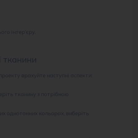
го інтер’єру.
ї тканини
проекту врахуйте наступні аспекти:
еріть тканину з потрібною
них однотонних кольорах, виберіть