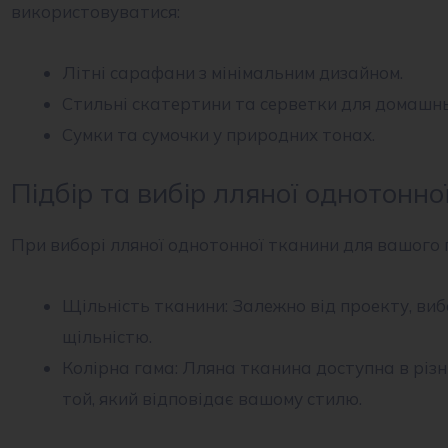
використовуватися:
Літні сарафани з мінімальним дизайном.
Стильні скатертини та серветки для домашньо
Сумки та сумочки у природних тонах.
Підбір та вибір лляної однотонно
При виборі лляної однотонної тканини для вашого 
Щільність тканини: Залежно від проекту, виб
щільністю.
Колірна гама: Лляна тканина доступна в різ
той, який відповідає вашому стилю.