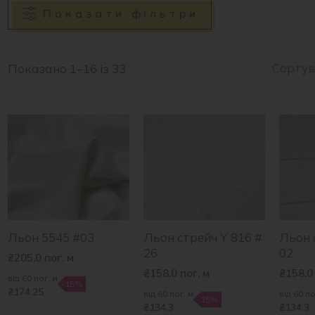
Показати фільтри
Показано 1–16 із 33
Льон 5545 #03
Льон стрейч Y 816 #
Льон 
26
02
₴
205.0
пог. м
₴
158.0
пог. м
₴
158.0
від 60 пог. м
-15%
₴174.25
від 60 пог. м
від 60 по
-15%
₴134.3
₴134.3