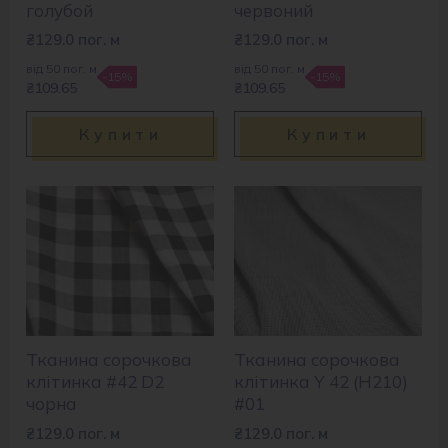
голубой
червоний
₴
129.0
пог. м
₴
129.0
пог. м
від 50 пог. м
від 50 пог. м
-15%
-15%
₴109.65
₴109.65
Купити
Купити
Тканина сорочкова
Тканина сорочкова
клітинка #42 D2
клітинка Y 42 (H210)
чорна
#01
₴
129.0
пог. м
₴
129.0
пог. м