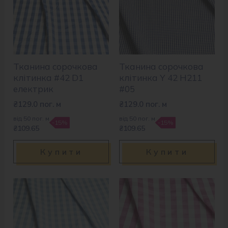
Тканина сорочкова
Тканина сорочкова
клітинка #42 D1
клітинка Y 42 H211
електрик
#05
₴
129.0
пог. м
₴
129.0
пог. м
від 50 пог. м
від 50 пог. м
-15%
-15%
₴109.65
₴109.65
Купити
Купити