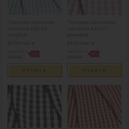
Тканина сорочкова
Тканина сорочкова
клітинка #42 D1
клітинка #42 D1
голубой
рожевий
₴
129.0
пог. м
₴
129.0
пог. м
від 50 пог. м
від 50 пог. м
-15%
-15%
₴109.65
₴109.65
Купити
Купити