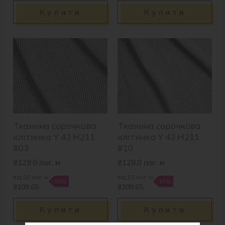
Купити
Купити
Тканина сорочкова
Тканина сорочкова
клітинка Y 42 H211
клітинка Y 42 H211
#03
#10
₴
129.0
пог. м
₴
129.0
пог. м
від 50 пог. м
від 50 пог. м
-15%
-15%
₴109.65
₴109.65
Купити
Купити