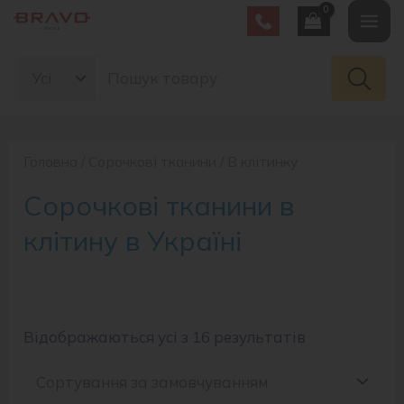
Перейти
Mai
до
Search
вмісту
Men
for:
Головна
/
Сорочкові тканини
/ В клітинку
Сорочкові тканини в
клітину в Україні
Відображаються усі з 16 результатів