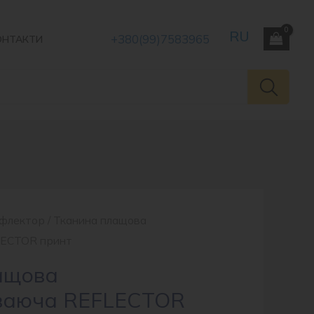
+380(99)7583965
ОНТАКТИ
флектор
/ Тканина плащова
LECTOR принт
ащова
иваюча REFLECTOR