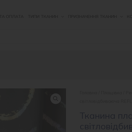
ТА ОПЛАТА
ТИПИ ТКАНИН
ПРИЗНАЧЕННЯ ТКАНИН
К
Головна
/
Плащівка
/
Ре
світловідбиваюча REF
Тканина пл
світловідб