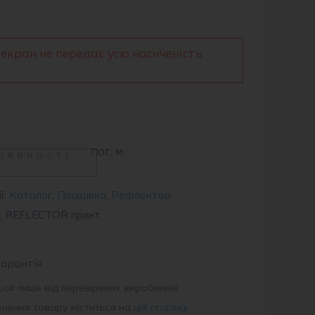
 екран не передає усю насиченість
пог. м
аявності
ї:
Каталог
,
Плащівка
,
Рефлектор
1 REFLECTOR принт,
гарантія
ся лише від перевірених виробників.
рнення товару міститься на
цій сторінці
.