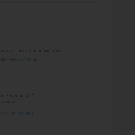
плачує клієнт у повному обсязі.
авку на
цій сторінці
.
ий рахунок ФОП
мовивозі
ту на
цій сторінці
.