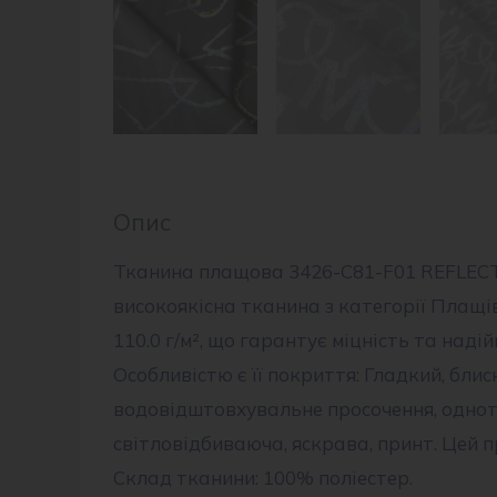
Опис
Тканина плащова 3426-C81-F01 REFLECT
високоякісна тканина з категорії Плащів
110.0 г/м², що гарантує міцність та надій
Особливістю є її покриття: Гладкий, блис
водовідштовхувальне просочення, однот
світловідбиваюча, яскрава, принт. Цей п
Склад тканини: 100% поліестер.