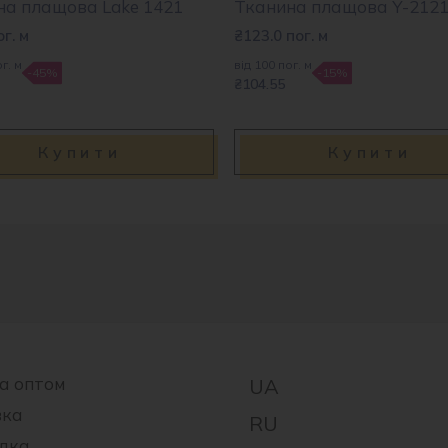
на плащова Lake 1421
Тканина плащова Y-212
ог. м
₴
123.0
пог. м
г. м
від 100 пог. м
-45%
-15%
₴104.55
Купити
Купити
а оптом
вка
дка