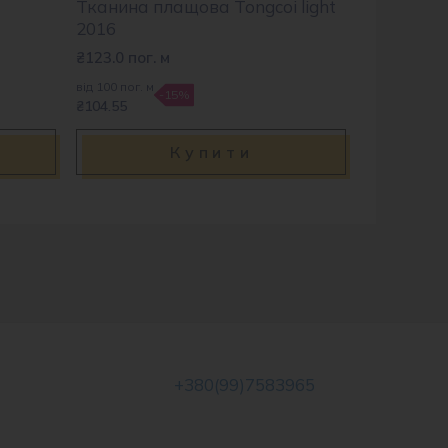
1
Тканина плащова Tongcoi light
2016
₴
123.0
пог. м
від 100 пог. м
-15%
₴104.55
Купити
+380(99)7583965