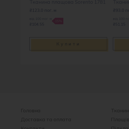
Тканина плащова Sorento 1781
Ткани
₴
123.0
пог. м
₴
93.0
п
від 100 пог. м
від 100 по
-15%
₴104.55
₴51.15
Купити
Головна
Тканин
Доставка та оплата
Плащі
Контакти
Підкла