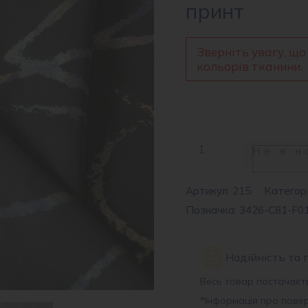
принт
Зверніть увагу, що
кольорів тканини.
Тканина
Не в н
плащова
світловідбиваюча
Артикул:
215
Категорі
Позначка: 3426-C81-F0
REFLECTOR
принт
кількість
Надійність та 
Весь товар постачаєть
*
Інформація про пове