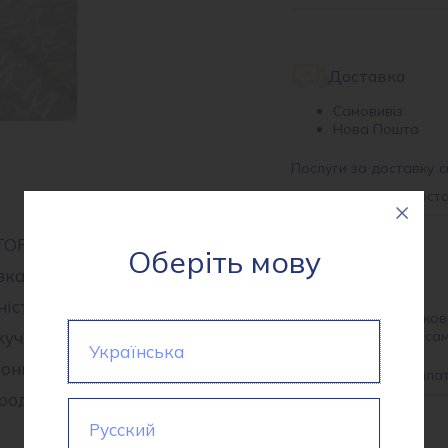
Доставка
Самовивіз
Нова Пошта
Послуги за доставку с
*
інформація про дост
OR принт – це
Оберіть мову
ка. Її щільність складає
Оплата
ність матеріалу.
На розрахунков
кучий, глянець,
Готівкою при са
Українська
онна, вітрозахисна,
*
інформація про опла
родукт вироблено у Китаї.
Русский