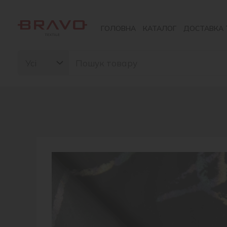
Перейти
до
ГОЛОВНА
КАТАЛОГ
ДОСТАВКА 
вмісту
Search
for: