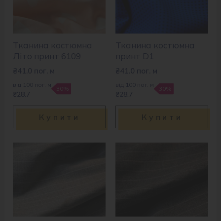
Тканина костюмна
Тканина костюмна
Літо принт 6109
принт D1
₴
41.0
пог. м
₴
41.0
пог. м
від 100 пог. м
від 100 пог. м
-30%
-30%
₴28.7
₴28.7
Купити
Купити