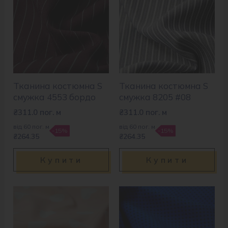
Тканина костюмна S
Тканина костюмна S
смужка 4553 бордо
смужка 8205 #08
₴
311.0
пог. м
₴
311.0
пог. м
від 60 пог. м
від 60 пог. м
-15%
-15%
₴264.35
₴264.35
Купити
Купити