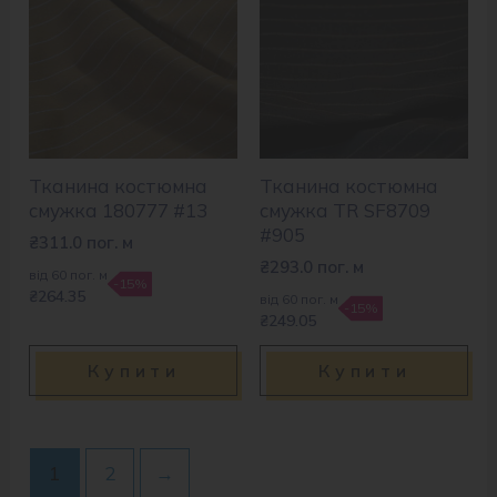
Тканина костюмна
Тканина костюмна
смужка 180777 #13
смужка TR SF8709
#905
₴
311.0
пог. м
₴
293.0
пог. м
від 60 пог. м
-15%
₴264.35
від 60 пог. м
-15%
₴249.05
Купити
Купити
1
2
→