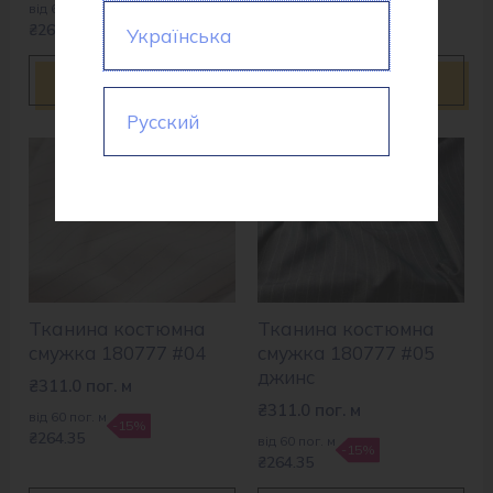
₴264.35
від 60 пог. м
-15%
₴264.35
Українська
Купити
Купити
Русский
Тканина костюмна
Тканина костюмна
смужка 180777 #04
смужка 180777 #05
джинс
₴
311.0
пог. м
₴
311.0
пог. м
від 60 пог. м
-15%
₴264.35
від 60 пог. м
-15%
₴264.35