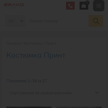
Перейти
Mai
до
Search
вмісту
Men
for:
Головна
/
Костюмка
/ Принт
Костюмка Принт
Показано 1–16 із 17