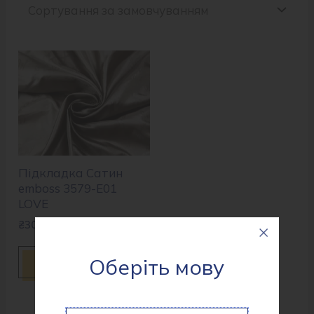
Підкладка Сатин
emboss 3579-E01
LOVE
₴
30.0
пог. м
Оберіть мову
Купити