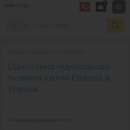
Перейти
Mai
до
Search
вмісту
Men
for:
Головна
/
Підкладка
/ Сатин Emboss
Однотонна підкладкова
тканина сатин Emboss в
Україні
Показано один результат