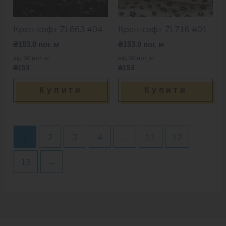
Креп-софт ZL663 #04
Креп-софт ZL716 #01
₴
153.0
пог. м
₴
153.0
пог. м
від 50 пог. м
від 50 пог. м
₴153
₴153
Купити
Купити
1
2
3
4
…
11
12
13
→