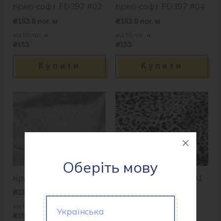
Креп-софт FD397 #02
Креп-софт FD397 #04
₴
153.0
пог. м
₴
153.0
пог. м
від 50 пог. м
від 50 пог. м
₴153
₴153
Купити
Купити
Оберіть мову
Креп-софт FD529 #03
Креп-софт ZL489 #01
₴
153.0
пог. м
₴
153.0
пог. м
від 50 пог. м
від 50 пог. м
Українська
₴153
₴153