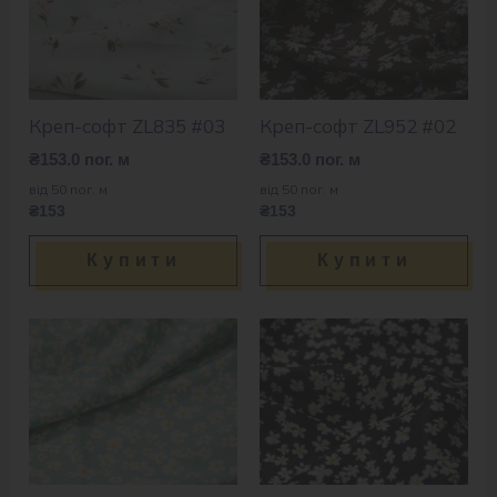
Креп-софт ZL835 #03
Креп-софт ZL952 #02
₴
153.0
пог. м
₴
153.0
пог. м
від 50 пог. м
від 50 пог. м
₴153
₴153
Купити
Купити