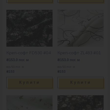
Креп-софт FD530 #04
Креп-софт ZL483 #01
₴
153.0
пог. м
₴
153.0
пог. м
від 50 пог. м
від 50 пог. м
₴153
₴153
Купити
Купити