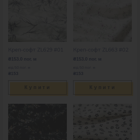
Креп-софт ZL629 #01
Креп-софт ZL663 #02
₴
153.0
пог. м
₴
153.0
пог. м
від 50 пог. м
від 50 пог. м
₴153
₴153
Купити
Купити