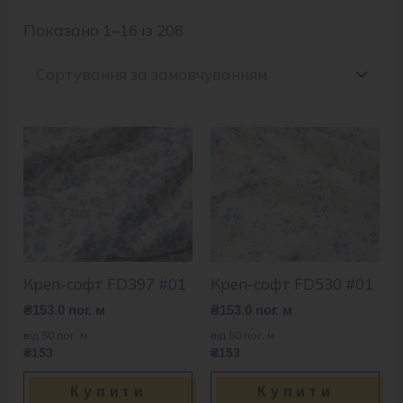
Показано 1–16 із 208
Креп-софт FD397 #01
Креп-софт FD530 #01
₴
153.0
пог. м
₴
153.0
пог. м
від 50 пог. м
від 50 пог. м
₴153
₴153
Купити
Купити