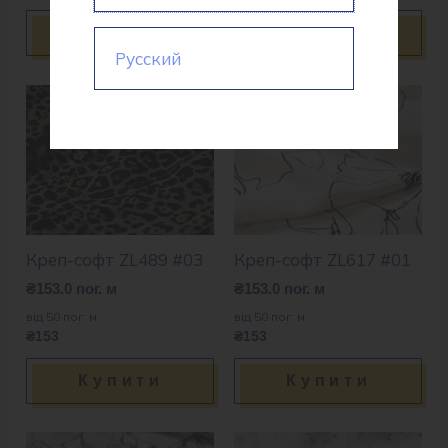
Купити
Купити
Русский
Креп-софт ZL489 #03
Креп-софт ZL617 #01
₴
153.0
пог. м
₴
153.0
пог. м
від 50 пог. м
від 50 пог. м
₴153
₴153
Купити
Купити