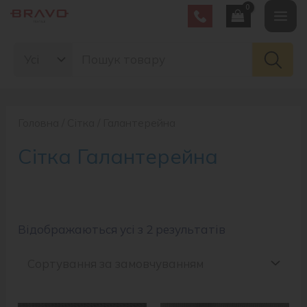
Перейти
Mai
до
Search
вмісту
Men
for:
Головна
/
Сітка
/ Галантерейна
Сітка Галантерейна
Відображаються усі з 2 результатів