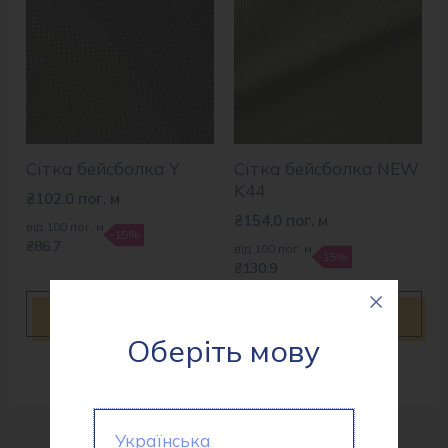
Сітка бейсболка Y
Сітка бейсболка NEW
K44
₴
102.0
пог. м
₴
154.0
пог. м
від 100 пог. м
-15%
₴86.7
від 100 пог. м
-15%
₴130.9
Купити
Купити
Оберіть мову
Українська