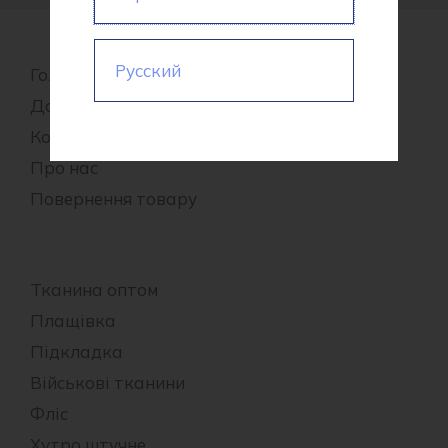
Русский
Головна
Доставка та оплата
Контакти
Про нас
Повернення товару
Тканина оптом
Плащівка
Підкладка
Військові тканини
Фліс
Хутро штучне