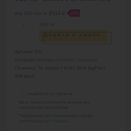
від 100 пог. м
₴114.8
-30%
Тканина
пог. м
плащова
Додати в кошик
2819
#56
Артикул:
850
Категорії:
Жакард
,
Каталог
,
Плащівка
кількість
Позначка: Тк. Armani Y K191 2819 BigPoint
#56 black,
Надійність та гарантія
Весь товар постачається лише від
перевірених виробників.
*
Інформація про повернення товару
міститься на
цій сторінці
.