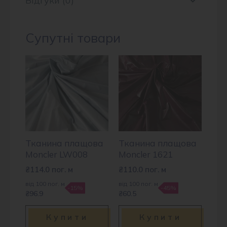
Відгуки (0)
Супутні товари
Тканина плащова
Тканина плащова
Moncler LW008
Moncler 1621
₴
114.0
пог. м
₴
110.0
пог. м
від 100 пог. м
від 100 пог. м
-15%
-45%
₴96.9
₴60.5
Купити
Купити