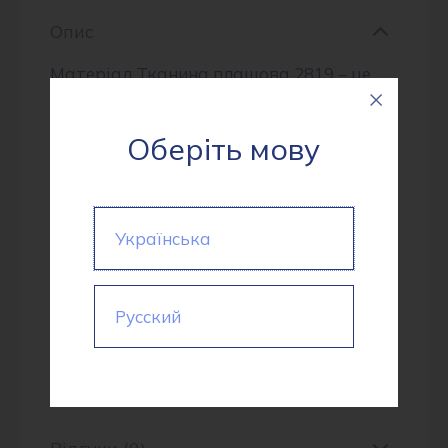
Опис
Матеріал Тканина плащова 2819 – це
високоякісна тканина з категорії
Плащівка. Її щільність складає 98 г/м²,
Оберіть мову
що гарантує міцність і надійність
матеріалу. Особливістю є її покриття:
дуже висока міцність і щільність,
Українська
довговічність, легкий догляд. Цей
продукт вироблено в Китаї. Склад
Русский
тканини: 100% поліестер.
Додаткова інформація