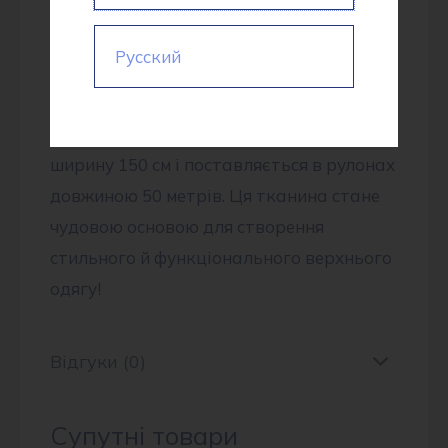
класичних пальт, плащів, жакетів, а
також стильних кардиганів.
Русский
Пальтова тканина 60308 “Діагональ” –
це високоякісний продукт, постачений
безпосередньо з Китаю. Вона має
ширину 150 см і поставляється в рулонах
довжиною 50 метрів. Ця тканина стане
чудовою основою для створення
стильного й функціонального верхнього
одягу!
Відгуки (0)
Супутні товари