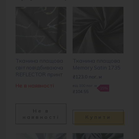
Тканина плащова
Тканина плащова
світловідбиваюча
Memory Satin 1735
REFLECTOR принт
₴
123.0
пог. м
Не в наявності
від 100 пог. м
-15%
₴104.55
Не в
наявності
Купити