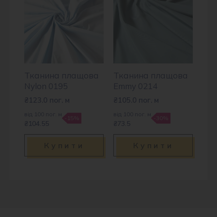
Тканина плащова
Тканина плащова
Nylon 0195
Emmy 0214
₴
123.0
пог. м
₴
105.0
пог. м
від 100 пог. м
від 100 пог. м
-15%
-30%
₴104.55
₴73.5
Купити
Купити