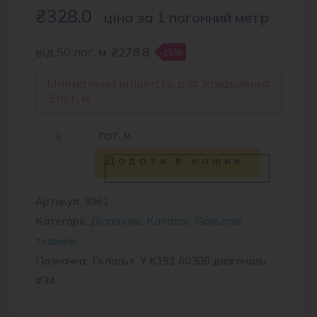
₴
328.0
ціна за 1 погонний метр
від 50 пог. м
₴278.8
-15%
Мінімальна кількість для замовлення
3 пог. м.
Тканина
пог. м
пальтова
Додати в кошик
60308
#34
Артикул:
3061
Категорії:
Діагональ
,
Каталог
,
Пальтові
кількість
тканини
Позначка: Тк.пальт. Y K191 60308 диагональ
#34,