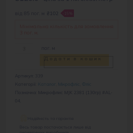
від 85 пог. м
₴102
-15%
Мінімальна кількість для замовлення
3 пог. м.
Мікрофліс
пог. м
MJK
Додати в кошик
2381
(130гр)
Артикул:
339
Категорії:
Каталог
,
Мікрофліс
,
Фліс
#AL-
Позначка: Микрофлис MJK 2381 (130гр) #AL-
04
04,
кількість
Надійність та гарантія
Весь товар постачається лише від
перевірених виробників.