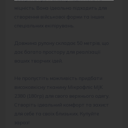
міцність. Вона ідеально підходить для
створення військової форми та інших
спеціальних екіпірувань.
Довжина рулону складає 50 метрів, що
дає багато простору для реалізації
ваших творчих ідей.
Не пропустіть можливість придбати
високоякісну тканину Мікрофліс MJK
2380 (180гр) для свого верхнього одягу.
Створіть ідеальний комфорт та захист
для себе та своїх близьких. Купуйте
зараз!