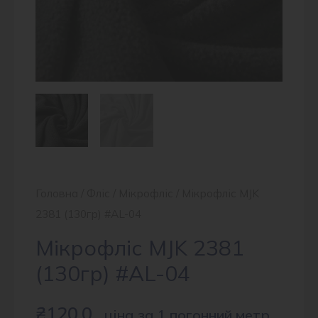
Головна
/
Фліс
/
Мікрофліс
/ Мікрофліс MJK
2381 (130гр) #AL-04
Мікрофліс MJK 2381
(130гр) #AL-04
₴
120.0
ціна за 1 погонний метр