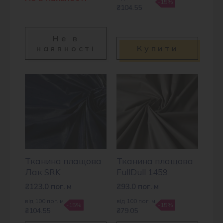
-15%
₴104.55
Не в
наявності
Купити
Тканина плащова
Тканина плащова
Лак SRK
FullDull 1459
₴
123.0
пог. м
₴
93.0
пог. м
від 100 пог. м
від 100 пог. м
-15%
-15%
₴104.55
₴79.05