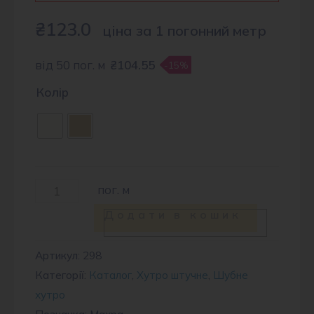
₴
123.0
ціна за 1 погонний метр
від 50 пог. м
₴104.55
-15%
Колір
Махра
пог. м
Well
Додати в кошик
Soft
кількість
Артикул:
298
Категорії:
Каталог
,
Хутро штучне
,
Шубне
хутро