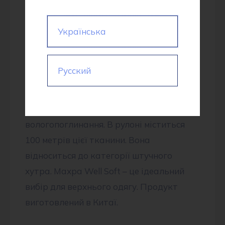
дитячого теплого, ніжного і легкого
одягу: комбінезончики, костюми,
Українська
шапочки, халатики, одіяла, пледи і
постільна білизна. Вона має бархатисту
Русский
фактуру і приємна на дотик, м’яка і
трохи пухнаста, дуже легка, добре
утримує тепло і має високу
вологопоглинання. В рулоні міститься
100 метрів цієї тканини. Вона
відноситься до категорії штучного
хутра. Махра Well Soft – це ідеальний
вибір для верхнього одягу. Продукт
виготовлений в Китаї.