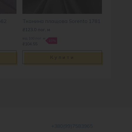
662
Тканина плащова Sorento 1781
₴
123.0
пог. м
від 100 пог. м
-15%
₴104.55
Купити
+380(99)7583965