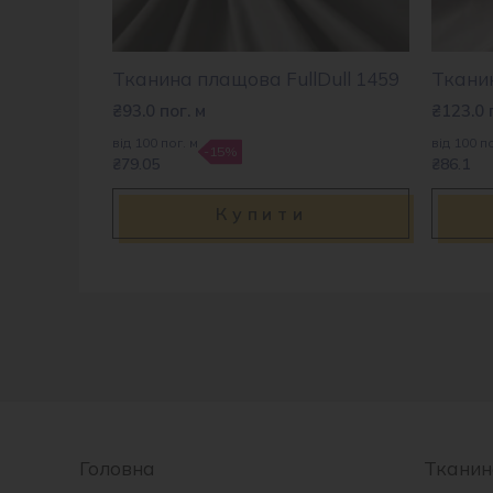
Тканина плащова FullDull 1459
Ткани
₴
93.0
пог. м
₴
123.0
від 100 пог. м
від 100 по
-15%
₴79.05
₴86.1
Купити
Головна
Тканин