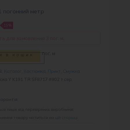
1 погонний метр
-15%
ь для замовлення 3 пог. м.
пог. м
и в кошик
ї:
Каталог
,
Костюмка
,
Принт
,
Смужка
оска Y K191 TR SF8717 #902 т.сер,
гарантія
ся лише від перевірених виробників.
рнення товару міститься на
цій сторінці
.