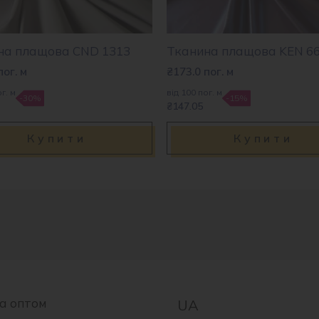
на плащова CND 1313
Тканина плащова KEN 6
пог. м
₴
173.0
пог. м
г. м
від 100 пог. м
-30%
-15%
₴147.05
Купити
Купити
а оптом