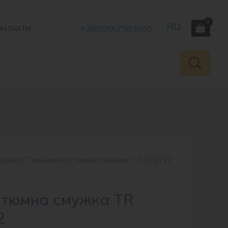
+380(99)7583965
ОНТАКТИ
мужка
/ Тканина костюмна смужка TR SF8717
стюмна смужка TR
2