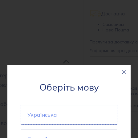
Доставка
Самовивіз
Нова Пошта
Послуги за доставку с
*
інформація про дост
теріал, що поєднує
Оплата
Оберіть мову
овлена в Китаї, ця тканина
На розрахунков
Готівкою при са
забезпечує зносостійкість,
*
інформація про опла
Українська
творення одягу, який добре