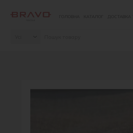
Перейти
до
ГОЛОВНА
КАТАЛОГ
ДОСТАВКА 
вмісту
Search
for: