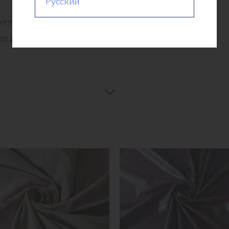
Русский
ття ділових костюмів,
ка додає витонченості та