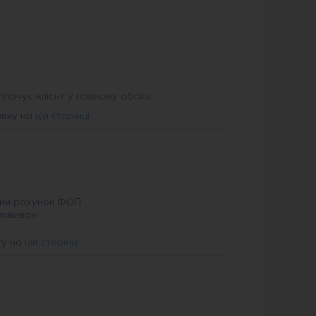
плачує клієнт у повному обсязі.
авку на
цій сторінці
.
ий рахунок ФОП
мовивозі
ту на
цій сторінці
.