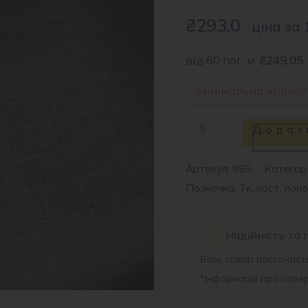
₴
293.0
ціна за 
від 60 пог. м
₴249.05
Мінімальна кількіст
Тканина
Додат
костюмна
смужка
Артикул:
985
Категорі
Позначка: Тк. кост. пол
TR
SF8717
#902
Надійність та 
кількість
Весь товар постачаєть
*
Інформація про пове