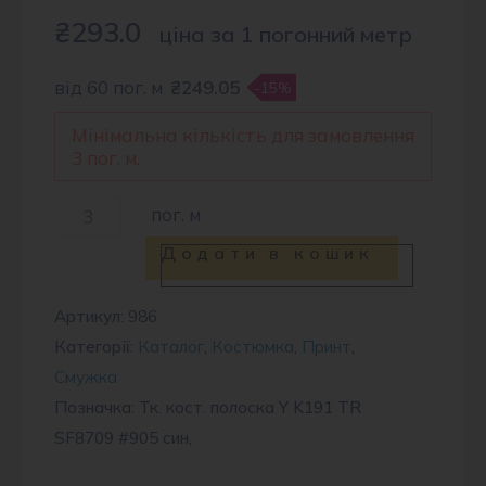
₴
293.0
ціна за 1 погонний метр
від 60 пог. м
₴249.05
-15%
Мінімальна кількість для замовлення
3 пог. м.
Тканина
пог. м
костюмна
Додати в кошик
смужка
TR
Артикул:
986
Категорії:
Каталог
,
Костюмка
,
Принт
,
SF8709
Смужка
#905
Позначка: Тк. кост. полоска Y K191 TR
кількість
SF8709 #905 син,