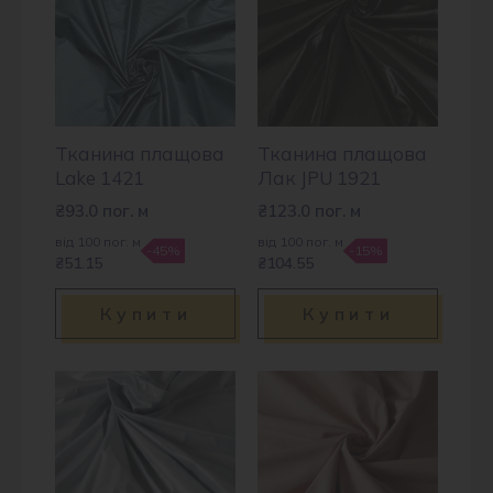
Тканина плащова
Тканина плащова
Lake 1421
Лак JPU 1921
₴
93.0
пог. м
₴
123.0
пог. м
від 100 пог. м
від 100 пог. м
-45%
-15%
₴51.15
₴104.55
Купити
Купити