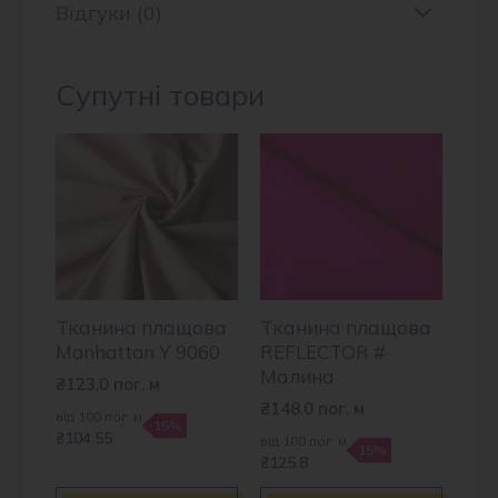
Відгуки (0)
Супутні товари
Тканина плащова
Тканина плащова
Manhattan Y 9060
REFLECTOR #
Малина
₴
123.0
пог. м
₴
148.0
пог. м
від 100 пог. м
-15%
₴104.55
від 100 пог. м
-15%
₴125.8