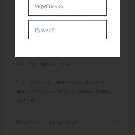
Українська
Переваги Креп-Софту:
• М’яка, ніжна фактура
• Легка та повітряна структура
Русский
• Відмінно драпірується
• Стійкість до зминання та вигорання
• Простий догляд – швидко висихає, не
потребує прасування
Креп-Софт ідеально підходить для
пошиття суконь, блуз, спідниць, брюк,
костюмі.
Додаткова інформація