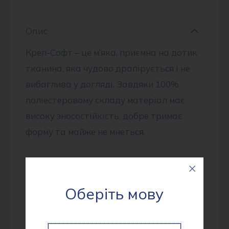
Опис
Креп-Софт – це м’яка, приємна на дотик
тканина, яка чудово драпірується і не
вибаглива у догляді. Завдяки 100%
поліестеровому складу матеріал має
високу зносостійкість, добре тримає
форму та майже не мнеться.
✔ Склад: 100% поліестер
✔ Ширина: 150 см
Оберіть мову
✔ Щільність: 100 г/м²
✔ Виробник: Китай