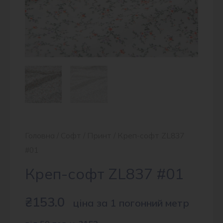
Головна
/
Софт
/
Принт
/ Креп-софт ZL837
#01
Креп-софт ZL837 #01
₴
153.0
ціна за 1 погонний метр