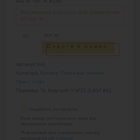
від 50 пог. м
₴153
Мінімальна кількість для замовлення
50 пог. м.
Креп-
пог. м
софт
Додати в кошик
ZL837
#01
Артикул:
642
Категорії:
Каталог
,
Плательні тканини
,
кількість
Принт
,
Софт
Позначка: Тк. Krep-soft Y №33 ZL837 #01,
Надійність та гарантія
Весь товар постачається лише від
перевірених виробників.
*
Інформація про повернення товару
міститься на
цій сторінці
.