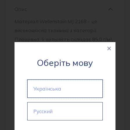
Опис
Матеріал Wellenstain MJ 2168 – це
високоякісна тканина з категорії
Плащівка. Її щільність складає 85,0 г/м²,
що гарантує міцність і надійність
матеріалу. Особливістю є її покриття:
Оберіть мову
Матове, відштовхування води,
однотонне, вітрозахисне, на мембрані.
Цей продукт вироблено в Китаї.
Українська
Довжина рулону цієї тканини складає
150,0 см. Склад тканини: 100% поліестер.
Русский
Ця тканина ідеально підійде для
виготовлення Верхнього одягу. У одному
рулоні міститься 100,0 метрів даної