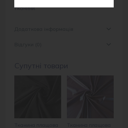
тканини.
Додаткова інформація
Відгуки (0)
Супутні товари
Тканина плащова
Тканина плащова