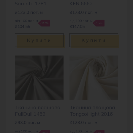
Sorento 1781
KEN 6662
₴
123.0
пог. м
₴
173.0
пог. м
від 100 пог. м
від 100 пог. м
-15%
-15%
₴104.55
₴147.05
Купити
Купити
Тканина плащова
Тканина плащова
FullDull 1459
Tongcoi light 2016
₴
93.0
пог. м
₴
123.0
пог. м
від 100 пог. м
від 100 пог. м