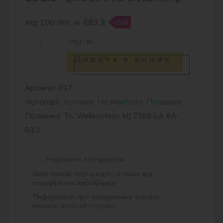
від 100 пог. м
₴83.3
-15%
Тканина
пог. м
плащова
Додати в кошик
WLN
2168
Артикул:
817
Категорії:
Каталог
,
На мембрані
,
Плащівка
#A-
Позначка: Тк. Wellensteyn MJ 2168-LA #A-
03/1
03/1,
кількість
Надійність та гарантія
Весь товар постачається лише від
перевірених виробників.
*
Інформація про повернення товару
міститься на
цій сторінці
.