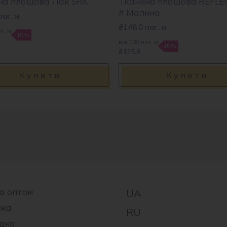
на плащова Лак SRK
Тканина плащова REFL
# Малина
пог. м
₴
148.0
пог. м
г. м
-15%
від 100 пог. м
-15%
₴125.8
Купити
Купити
а оптом
вка
дка