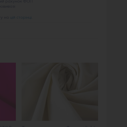
ий рахунок ФОП
мовивозі
ту на
цій сторінці
.