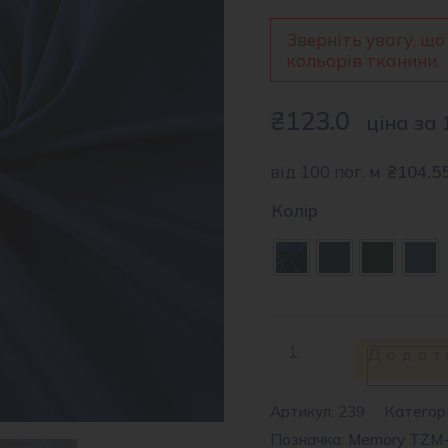
Зверніть увагу, що
кольорів тканини.
₴
123.0
ціна за 
від 100 пог. м
₴104.5
Колір
Тканина
Додат
плащова
Memory
Артикул:
239
Категорі
Позначка: Memory TZM-
Jackard