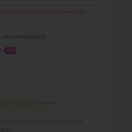
 екран не передає усю насиченість
1 погонний метр
5
-15%
пог. м
и в кошик
ї:
Canada | Memory
,
Каталог
,
Плащівка
1612,