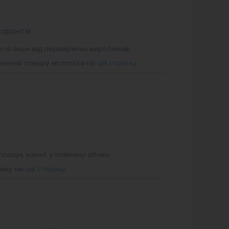
гарантія
ся лише від перевірених виробників.
рнення товару міститься на
цій сторінці
.
плачує клієнт у повному обсязі.
авку на
цій сторінці
.