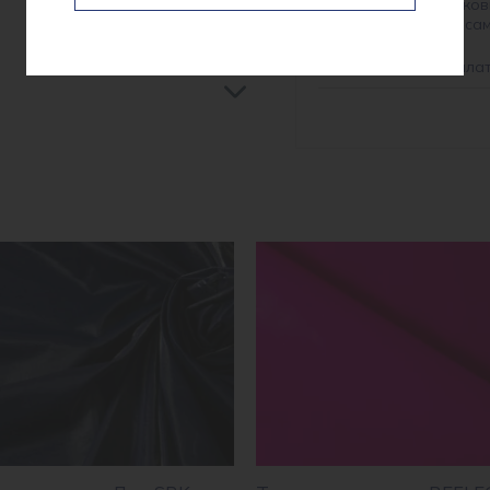
На розрахунков
Готівкою при са
*
інформація про опла