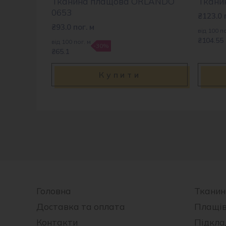
Тканина плащова ORLANDO
Ткани
0653
₴
123.0
₴
93.0
пог. м
від 100 по
₴104.55
від 100 пог. м
-30%
₴65.1
Купити
Головна
Тканин
Доставка та оплата
Плащі
Контакти
Підкла