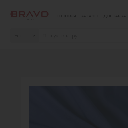
Перейти
до
ГОЛОВНА
КАТАЛОГ
ДОСТАВКА 
вмісту
Search
for: