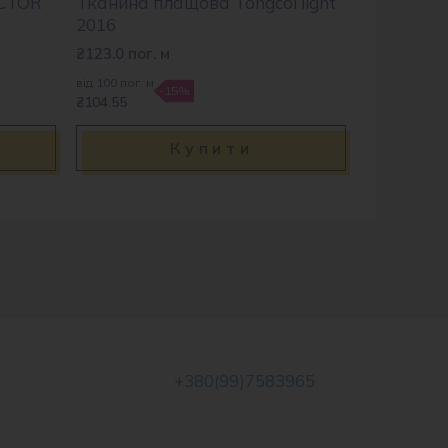
ECTOR
Тканина плащова Tongcoi light
2016
₴
123.0
пог. м
від 100 пог. м
-15%
₴104.55
Купити
+380(99)7583965