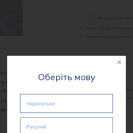
1612
кількість
Надійність та 
Весь товар постачаєть
*
Інформація про пове
Доставка
rd 1612 – це високоякісна
Самовивіз
Оберіть мову
Нова Пошта
ть складає 120,0 г/м², що
Послуги за доставку с
. Особливістю є її покриття:
*
інформація про дост
на пропитка, однотонна,
Українська
вироблено в Китаї. Склад
Оплата
Русский