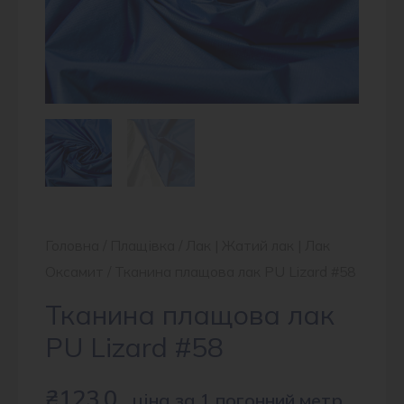
Головна
/
Плащівка
/
Лак | Жатий лак | Лак
Оксамит
/ Тканина плащова лак PU Lizard #58
Тканина плащова лак
PU Lizard #58
₴
123.0
ціна за 1 погонний метр