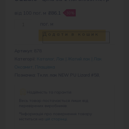
від 100 пог. м
₴86.1
-30%
Тканина
пог. м
плащова
Додати в кошик
лак
PU
Артикул:
878
Категорії:
Каталог
,
Лак | Жатий лак | Лак
Lizard
Оксамит
,
Плащівка
#58
Позначка: Tк.пл. лак NEW PU Lizard #58,
кількість
Надійність та гарантія
Весь товар постачається лише від
перевірених виробників.
*
Інформація про повернення товару
міститься на
цій сторінці
.