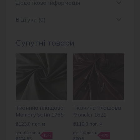
Додаткова інформація
Відгуки (0)
Супутні товари
Тканина плащова
Тканина плащова
Memory Satin 1735
Moncler 1621
₴
123.0
пог. м
₴
110.0
пог. м
від 100 пог. м
від 100 пог. м
-15%
-45%
₴104.55
₴60.5