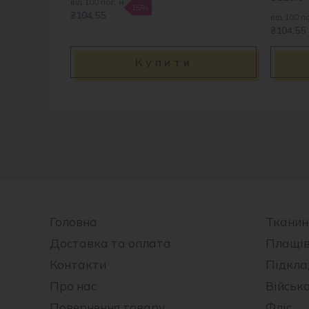
від 100 пог. м
-15%
₴104.55
від 100 по
₴104.55
Купити
Головна
Тканин
Доставка та оплата
Плащі
Контакти
Підкла
Про нас
Військ
Повернення товару
Фліс