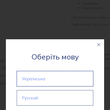
Самовивіз
Нова Пошта
Послуги за доставку с
*
інформація про дост
Оплата
Оберіть мову
На розрахунков
Готівкою при са
е високоякісна тканина з
 150,0 г/м², що гарантує
*
інформація про опла
стю є її покриття: Матове,
Українська
ропитці, на мембрані. Цей
Русский