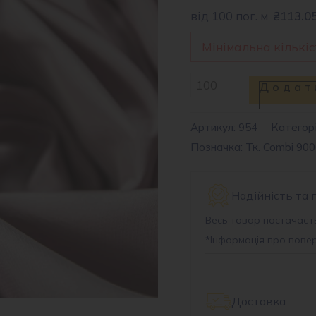
від 100 пог. м
₴113.0
Мінімальна кількіс
Тканина
Додат
плащова
CMB
Артикул:
954
Категорі
Позначка: Тк. Combi 9006
9006
#
84
Надійність та 
кількість
Весь товар постачаєть
*
Інформація про пове
Доставка