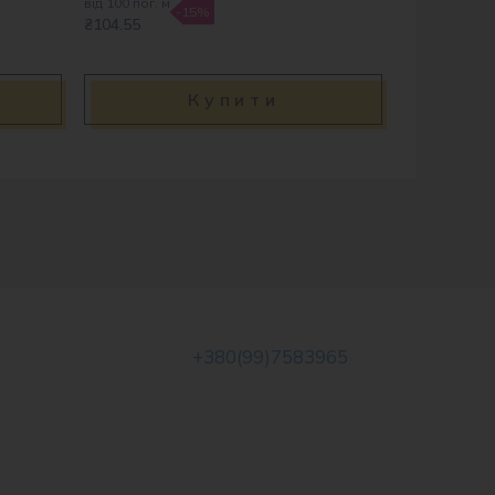
від 100 пог. м
-15%
₴104.55
Купити
+380(99)7583965