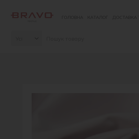
Перейти
до
ГОЛОВНА
КАТАЛОГ
ДОСТАВКА 
вмісту
Search
for: