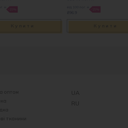
г. м
від 100 пог. м
-15%
-15%
₴96.9
Купити
Купити
а оптом
вка
дка
ові тканини