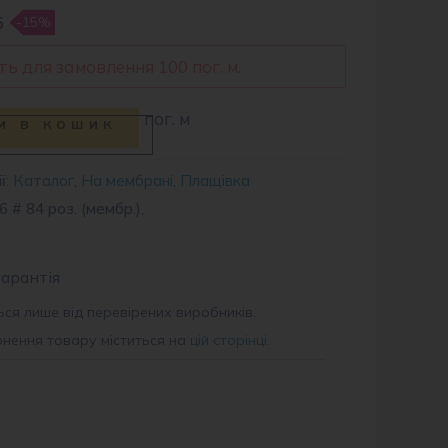
5
-15%
ть для замовлення 100 пог. м.
пог. м
и в кошик
ї:
Каталог
,
На мембрані
,
Плащівка
 # 84 роз. (мембр.),
гарантія
ся лише від перевірених виробників.
рнення товару міститься на
цій сторінці
.