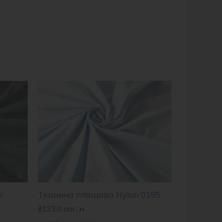
r
Тканина плащова Nylon 0195
₴
123.0
пог. м