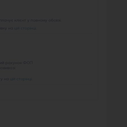
плачує клієнт у повному обсязі.
авку на
цій сторінці
.
ий рахунок ФОП
мовивозі
ту на
цій сторінці
.