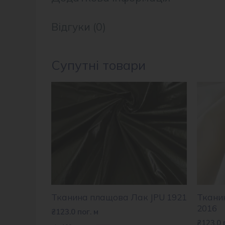
Відгуки (0)
Супутні товари
Тканина плащова Лак JPU 1921
Тканин
2016
₴
123.0
пог. м
₴
123.0