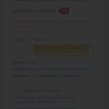
від 100 пог. м
₴113.05
-15%
Мінімальна кількість для замовлення
100 пог. м.
Тканина
пог. м
плащова
Додати в кошик
CMB
9006
Артикул:
953
Категорії:
Каталог
,
На мембрані
,
Плащівка
#
Позначка: Тк. Combi 9006 # 74 (мембр.),
74
кількість
Надійність та гарантія
Весь товар постачається лише від
перевірених виробників.
*
Інформація про повернення товару