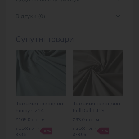
Відгуки (0)
Супутні товари
Тканина плащова
Тканина плащова
Emmy 0214
FullDull 1459
₴
105.0
пог. м
₴
93.0
пог. м
від 100 пог. м
від 100 пог. м
-30%
-15%
₴73.5
₴79.05