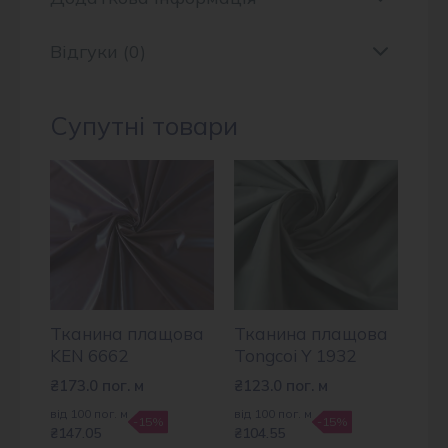
Відгуки (0)
Супутні товари
Тканина плащова
Тканина плащова
KEN 6662
Tongcoi Y 1932
₴
173.0
пог. м
₴
123.0
пог. м
від 100 пог. м
від 100 пог. м
-15%
-15%
₴147.05
₴104.55