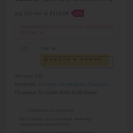
від 100 пог. м
₴113.05
-15%
Мінімальна кількість для замовлення
100 пог. м.
Тканина
пог. м
плащова
Додати в кошик
CMB
9006
Артикул:
952
Категорії:
Каталог
,
На мембрані
,
Плащівка
#106
Позначка: Тк. Combi 9006 #106 белый,
кількість
Надійність та гарантія
Весь товар постачається лише від
перевірених виробників.
*
Інформація про повернення товару