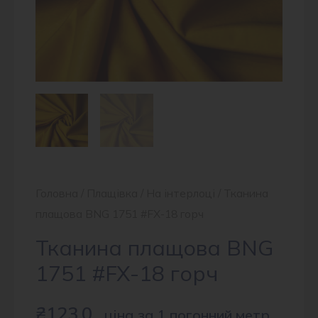
Головна
/
Плащівка
/
На інтерлоці
/ Тканина
плащова BNG 1751 #FX-18 горч
Тканина плащова BNG
1751 #FX-18 горч
₴
123.0
ціна за 1 погонний метр