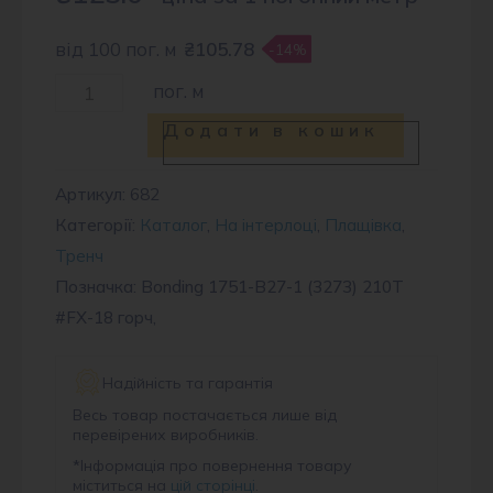
від 100 пог. м
₴105.78
-14%
Тканина
пог. м
плащова
Додати в кошик
BNG
1751
Артикул:
682
Категорії:
Каталог
,
На інтерлоці
,
Плащівка
,
#FX-
Тренч
18
Позначка: Bonding 1751-B27-1 (3273) 210T
горч
#FX-18 горч,
кількість
Надійність та гарантія
Весь товар постачається лише від
перевірених виробників.
*
Інформація про повернення товару
міститься на
цій сторінці
.