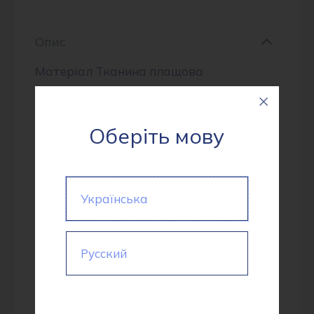
Опис
Матеріал Тканина плащова
Bonding(210T) 1751(3273) #FX-18
горчіца- це високоякісна тканина з
Оберіть мову
категорії Плащівка. Її щільність складає
140.0 г/м², що гарантує міцність і
надійність матеріалу. Особливістю є її
Українська
покриття: Матове, вітрозахисне,
водовідштовхувальне на інтерлоку,
брудовідштовхувальне. Колір – #FX-18
Русский
горчіца продукт вироблено в Китаї.
Склад тканини: 100% поліестер.