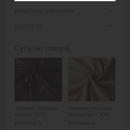
Додаткова інформація
Відгуки (0)
Супутні товари
Тканина плащова
Тканина плащова
Moncler 1621
Manhattan Y 9060
₴
110.0
пог. м
₴
123.0
пог. м