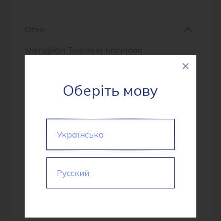
Опис
Матеріал Тканина плащова
Bonding(210T) 1751(3273) #AR-07 жемчуг
– це високоякісна тканина з категорії
Оберіть мову
Плащівка. Її щільність складає 140.0 г/
м², що гарантує міцність і надійність
матеріалу. Особливістю є її покриття:
Українська
Матове, вітрозахисне,
водовідштовхувальне на інтерлоку,
брудовідштовхувальне. Колір -#AR-07
Русский
жемчуг продукт вироблено в Китаї.
Склад тканини: 100% поліестер.