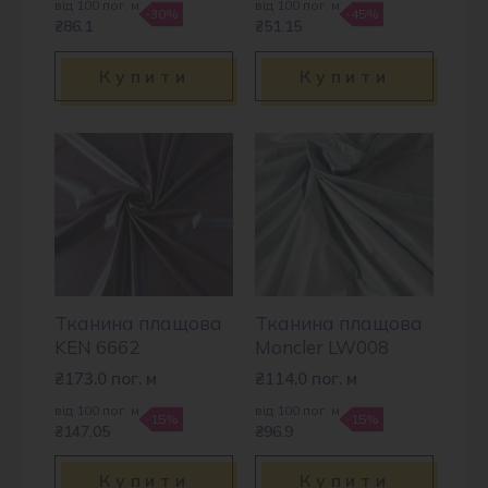
від 100 пог. м
від 100 пог. м
-30%
-45%
₴86.1
₴51.15
Купити
Купити
Тканина плащова
Тканина плащова
KEN 6662
Moncler LW008
₴
173.0
пог. м
₴
114.0
пог. м
від 100 пог. м
від 100 пог. м
-15%
-15%
₴147.05
₴96.9
Купити
Купити