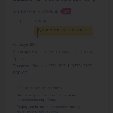
від 100 пог. м
₴104.55
-15%
Тканина
пог. м
плащова
Додати в кошик
BNG
1751
Артикул:
687
Категорії:
Каталог
,
На інтерлоці
,
Плащівка
,
#AR-
Тренч
07
Позначка: Bonding 1751-B27-1 (3273) 210T
кількість
#AR-07,
Надійність та гарантія
Весь товар постачається лише від
перевірених виробників.
*
Інформація про повернення товару
міститься на
цій сторінці
.