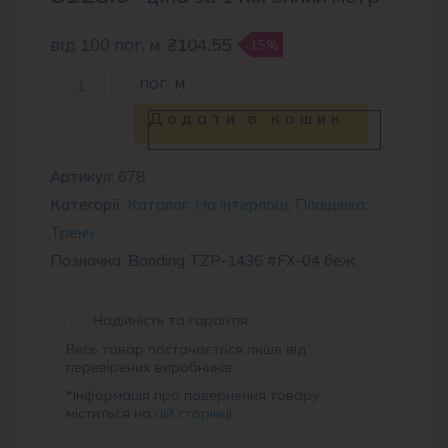
від 100 пог. м
₴104.55
-15%
Тканина
пог. м
плащова
Додати в кошик
BNG
1436
Артикул:
678
Категорії:
Каталог
,
На інтерлоці
,
Плащівка
,
#FX-
Тренч
04
Позначка: Bonding TZP-1436 #FX-04 беж,
беж
кількість
Надійність та гарантія
Весь товар постачається лише від
перевірених виробників.
*
Інформація про повернення товару
міститься на
цій сторінці
.