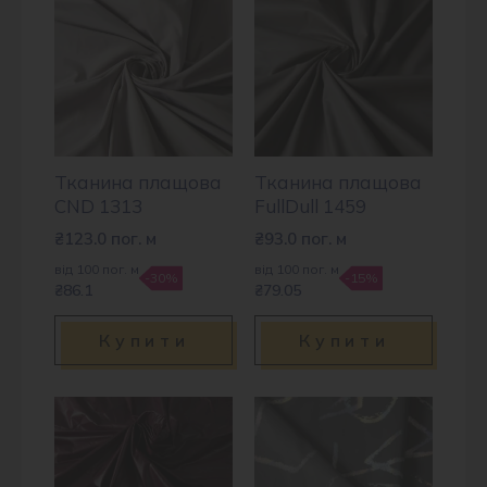
Тканина плащова
Тканина плащова
CND 1313
FullDull 1459
₴
123.0
пог. м
₴
93.0
пог. м
від 100 пог. м
від 100 пог. м
-30%
-15%
₴86.1
₴79.05
Купити
Купити