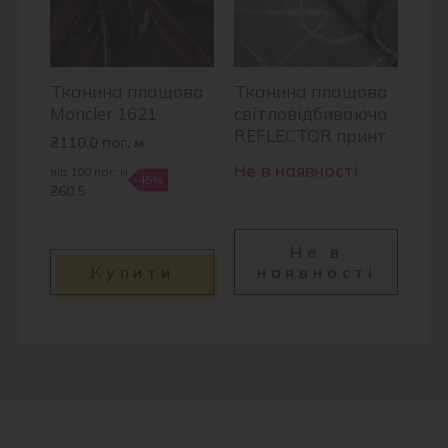
Тканина плащова
Тканина плащова
Moncler 1621
світловідбиваюча
REFLECTOR принт
₴
110.0
пог. м
Не в наявності
від 100 пог. м
-45%
₴60.5
Не в
Купити
наявності