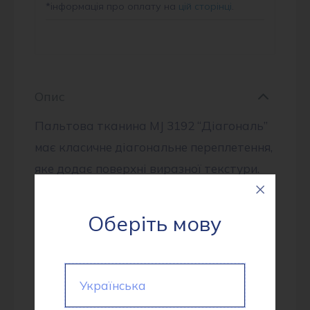
*
інформація про оплату на
цій сторінці
.
Опис
Пальтова тканина MJ 3192 “Діагональ”
має класичне діагональне переплетення,
яке додає поверхні виразної текстури.
Приємна на дотик, з легким ворсом. Має
хороші термоізоляційні властивості.
Оберіть мову
Структура діагоналі додає тканині
стильного та елегантного вигляду.
Ідеально підходить для пошиття
Українська
класичних пальт, плащів, жакетів, а