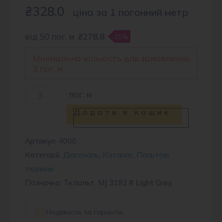
₴
328.0
ціна за 1 погонний метр
від 50 пог. м
₴278.8
-15%
Мінімальна кількість для замовлення
3 пог. м.
Тканина
пог. м
пальтова
Додати в кошик
MJ
3192
Артикул:
4000
Категорії:
Діагональ
,
Каталог
,
Пальтові
#
тканини
Light
Позначка: Тк.пальт. MJ 3192 # Light Grey,
Grey
кількість
Надійність та гарантія