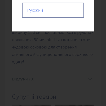
також стильних кардиганів.
Русский
Пальтова тканина 60308 “Діагональ” –
це високоякісний продукт, постачений
безпосередньо з Китаю. Вона має
ширину 150 см і поставляється в рулонах
довжиною 50 метрів. Ця тканина стане
чудовою основою для створення
стильного й функціонального верхнього
одягу!
Відгуки (0)
Супутні товари