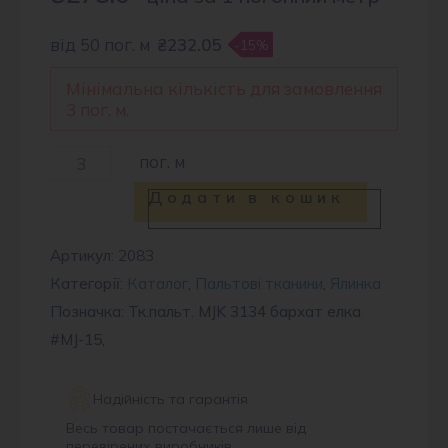
від 50 пог. м
₴232.05
-15%
Мінімальна кількість для замовлення
3 пог. м.
Тканина
пог. м
пальтова
Додати в кошик
MJK
3134
Артикул:
2083
Категорії:
Каталог
,
Пальтові тканини
,
Ялинка
#MJ-
Позначка: Тк.пальт. MJK 3134 бархат елка
15
#MJ-15,
кількість
Надійність та гарантія
Весь товар постачається лише від
перевірених виробників.