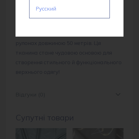
Пальтова тканина MJK 3134 “Бархат
Русский
Ялинка” – це високоякісний продукт,
постачений безпосередньо з Китаю. Вона
має ширину 150 см і поставляється в
рулонах довжиною 50 метрів. Ця
тканина стане чудовою основою для
створення стильного й функціонального
верхнього одягу!
Відгуки (0)
Супутні товари