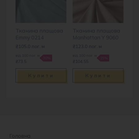
Тканина плащова
Тканина плащова
Emmy 0214
Manhattan Y 9060
₴
105.0
пог. м
₴
123.0
пог. м
від 100 пог. м
від 100 пог. м
-30%
-15%
₴73.5
₴104.55
Купити
Купити
Головна