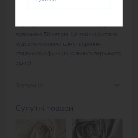
високоякісний продукт, постачений
безпосередньо з Китаю. Вона має
ширину 150 см і поставляється в рулонах
довжиною 50 метрів. Ця тканина стане
чудовою основою для створення
стильного й функціонального верхнього
одягу!
Відгуки (0)
Супутні товари