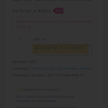
від 50 пог. м
₴209.1
-15%
Мінімальна кількість для замовлення
3 пог. м.
Тканина
пог. м
пальтова
Додати в кошик
MJ
3133
Артикул:
2087
Категорії:
Каталог
,
Пальтові тканини
,
Ялинка
#MJ-
Позначка: Тк.пальт. MJ 3133 елка #MJ-07,
07
кількість
Надійність та гарантія
Весь товар постачається лише від
перевірених виробників.
*
Інформація про повернення товару