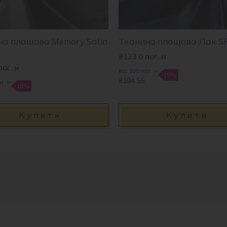
на плащова Memory Satin
Тканина плащова Лак S
₴
123.0
пог. м
пог. м
від 100 пог. м
-15%
₴104.55
г. м
-15%
Купити
Купити