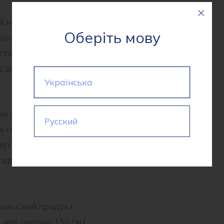
 набір властивостей, які
Оберіть мову
ього одягу. Вона має
сть і приємність на дотик.
ує довговічність вашого
Українська
м зовнішнім виглядом,
Русский
я створення різноманітних
лаття і головні убори.
гарантує якість і
оякісний продукт,
 має ширину 150 см і