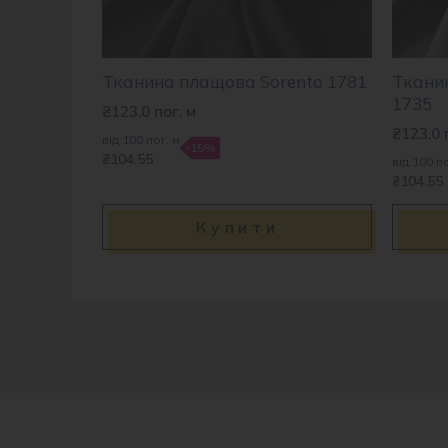
Тканина плащова Sorento 1781
Ткани
1735
₴
123.0
пог. м
₴
123.0
від 100 пог. м
-15%
₴104.55
від 100 по
₴104.55
Купити