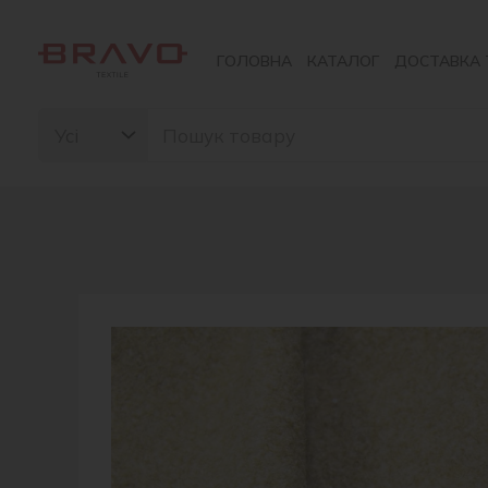
Перейти
до
ГОЛОВНА
КАТАЛОГ
ДОСТАВКА 
вмісту
Search
for: