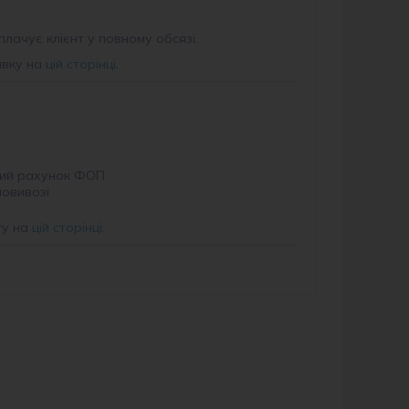
плачує клієнт у повному обсязі.
авку на
цій сторінці
.
ий рахунок ФОП
мовивозі
ту на
цій сторінці
.