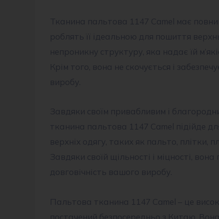
Тканина пальтова 1147 Camel має повний
роблять її ідеальною для пошиття верхн
непроникну структуру, яка надає їй м’які
Крім того, вона не скочується і забезпеч
виробу.
Завдяки своїм привабливим і благородни
тканина пальтова 1147 Camel підійде дл
верхніх одягу, таких як пальто, плітки, п
Завдяки своїй щільності і міцності, вона 
довговічність вашого виробу.
Пальтова тканина 1147 Camel – це висок
постачений безпосередньо з Китаю. Вона