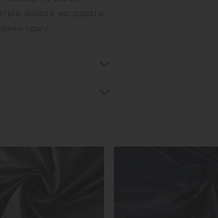
трів. Зараз є час додати
ерхню одягу.