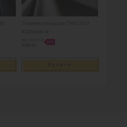
RK
Тканина плащова TNG 0313
₴
123.0
пог. м
від 100 пог. м
-15%
₴104.55
Купити