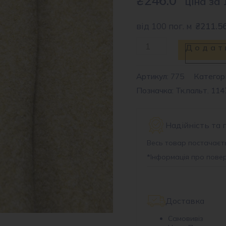
ціна за 
від 100 пог. м
₴211.5
Тканина
Додат
пальтова
1147
Артикул:
775
Категорі
Позначка: Тк.пальт. 114
Camel
#37
кількість
Надійність та 
Весь товар постачаєть
*
Інформація про пове
Доставка
Самовивіз