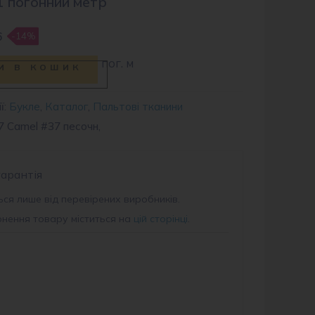
1 погонний метр
6
-14%
пог. м
и в кошик
ї:
Букле
,
Каталог
,
Пальтові тканини
7 Camel #37 песочн,
гарантія
ся лише від перевірених виробників.
рнення товару міститься на
цій сторінці
.