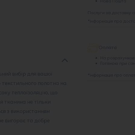
Нова Пошта
Послуги за доставку с
*
інформація про дост
Оплата
На розрахунков
Готівкою при са
ьний вибір для вашої
*
інформація про опла
о текстильного полотна на
соку теплоізоляцію, що
Ця тканина не тільки
ься з використанням
не вигорає та добре