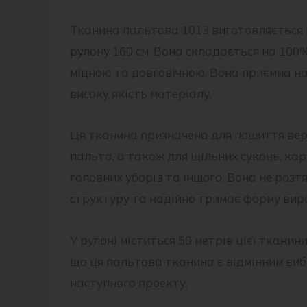
Тканина пальтова 1013 виготовляється в
рулону 160 см. Вона складається на 100% 
міцною та довговічною. Вона приємна на 
високу якість матеріалу.
Ця тканина призначена для пошиття верх
пальта, а також для щільних суконь, кар
головних уборів та іншого. Вона не розт
структуру та надійно тримає форму вир
У рулоні міститься 50 метрів цієї тканини
що ця пальтова тканина є відмінним ви
наступного проекту.