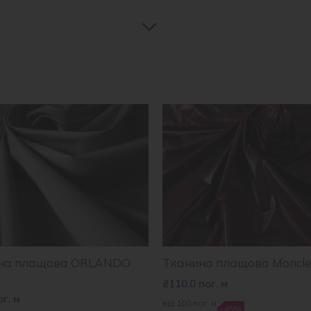
на плащова ORLANDO
Тканина плащова Moncle
₴
110.0
пог. м
ог. м
від 100 пог. м
-45%