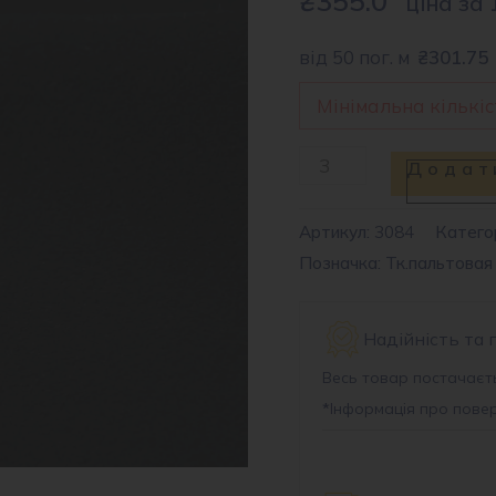
ціна за 
від 50 пог. м
₴301.75
Мінімальна кількіст
Тканина
Додат
пальтова
1013
Артикул:
3084
Категор
Позначка: Тк.пальтовая 
#
d.grey
кількість
Надійність та 
Весь товар постачаєть
*
Інформація про пове