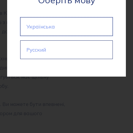
 Китаї, і має ширину
з поліестеру, що робить її
Українська
дотик, не скочується і має
Русский
нього одягу, такого як
диганів, світшотів,
ягується, має щільну
обу.
. Ви можете бути впевнені,
бором для вашого