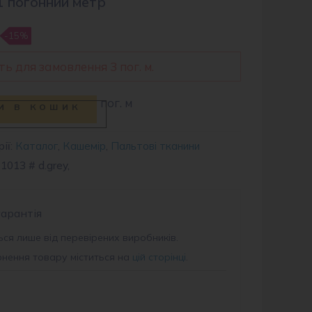
1 погонний метр
-15%
ь для замовлення 3 пог. м.
пог. м
и в кошик
ії:
Каталог
,
Кашемір
,
Пальтові тканини
1013 # d.grey,
гарантія
ся лише від перевірених виробників.
рнення товару міститься на
цій сторінці
.