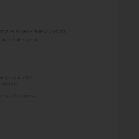
плачує клієнт у повному обсязі.
авку на
цій сторінці
.
ий рахунок ФОП
мовивозі
ту на
цій сторінці
.