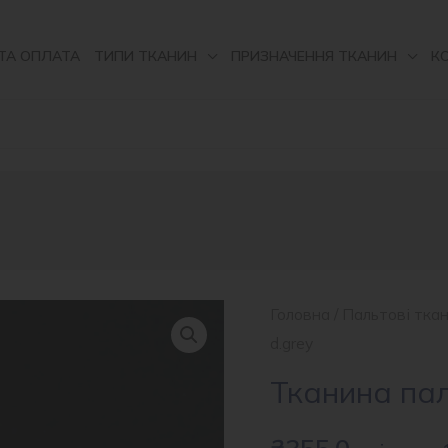
ТА ОПЛАТА
ТИПИ ТКАНИН
ПРИЗНАЧЕННЯ ТКАНИН
К
Головна
/
Пальтові тка
d.grey
Тканина пал
₴
355.0