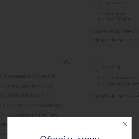
Доставка
Самовивіз
Нова Пошта
Послуги за доставку с
*
інформація про дост
Оплата
а тканина з категорії
На розрахунков
Готівкою при са
450 г/м2, що гарантує
яким перевагою є її
*
інформація про опла
 з синтетичних волокон,
ті. Тканина не вигоряє,
хищає від холоду і має
гляд.
Оберіть мову