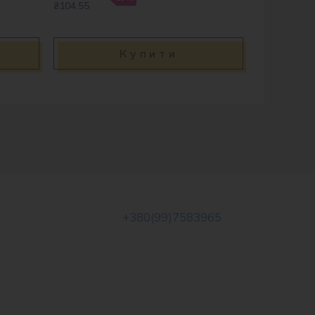
₴104.55
Купити
+380(99)7583965