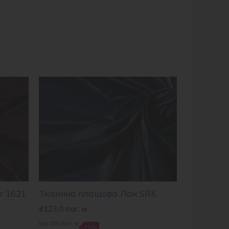
r 1621
Тканина плащова Лак SRK
₴
123.0
пог. м
від 100 пог. м
-15%