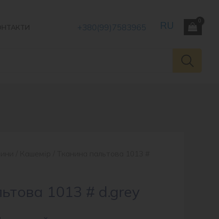
+380(99)7583965
ОНТАКТИ
нини
/
Кашемір
/ Тканина пальтова 1013 #
ьтова 1013 # d.grey