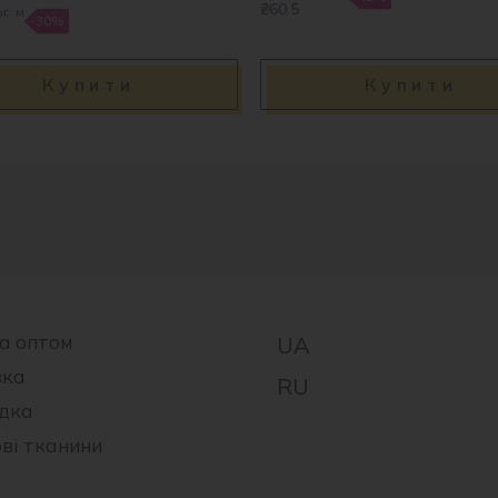
₴60.5
г. м
-30%
Купити
Купити
а оптом
вка
дка
ові тканини