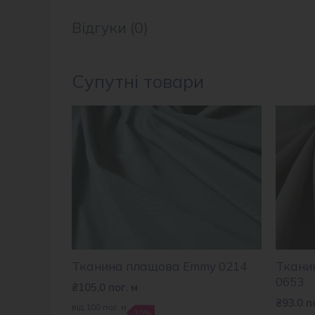
Відгуки (0)
Супутні товари
Тканина плащова Emmy 0214
Ткани
0653
₴
105.0
пог. м
₴
93.0
п
від 100 пог. м
-30%