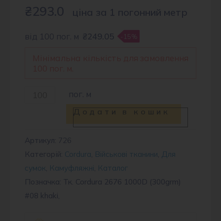
₴
293.0
ціна за 1 погонний метр
від 100 пог. м
₴249.05
-15%
Мінімальна кількість для замовлення
100 пог. м.
Тканина
пог. м
Cordura
Додати в кошик
1000D
#08
Артикул:
726
Категорій:
Cordura
,
Військові тканини
,
Для
khaki
сумок
,
Камуфляжні
,
Каталог
кількість
Позначка: Тк. Cordura 2676 1000D (300grm)
#08 khaki,