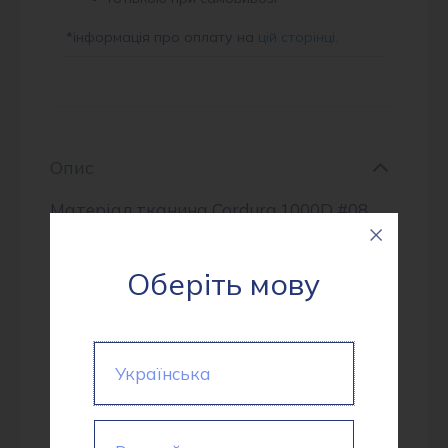
*
інформація про оплату на
цій сторінці
.
Опис
Матеріал тканина Cordura 1000D #08
khaki — це товста поліестерова тканина
з особливою структурою нитки, з
Оберіть мову
водовідштовхувальним просоченням і з
поліуретановим покриттям. Її щільність
складає 300 г/м², що гарантує міцність і
Українська
надійність матеріалу.Тканина
обробляється в кілька прийомів, завдяки