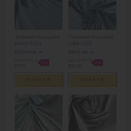
Тканина плащова
Тканина плащова
Emmy 0214
Lake 1421
₴
105.0
пог. м
₴
93.0
пог. м
від 100 пог. м
від 100 пог. м
-30%
-45%
₴73.5
₴51.15
Купити
Купити