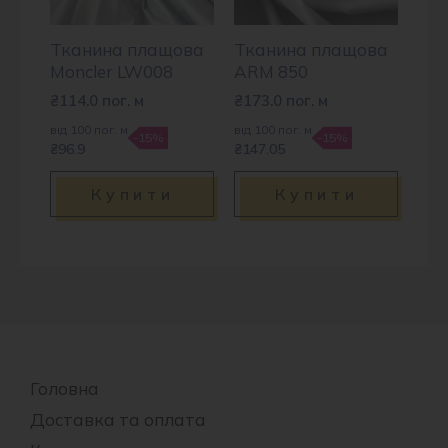
Тканина плащова
Тканина плащова
Moncler LW008
ARM 850
₴
114.0
пог. м
₴
173.0
пог. м
від 100 пог. м
від 100 пог. м
-15%
-15%
₴96.9
₴147.05
Купити
Купити
Головна
Доставка та оплата