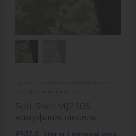
Головна
/
Для бейсболок
/
Камуфляжні
/ Soft
Shell MJ2105 камуфляж піксель
Soft Shell MJ2105
камуфляж піксель
₴
137.0
ціна за 1 погонний метр