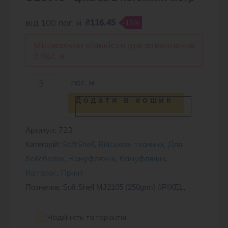
від 100 пог. м
₴116.45
-15%
Мінімальна кількість для замовлення
3 пог. м.
Soft
пог. м
Shell
Додати в кошик
MJ2105
камуфляж
723
Артикул:
SoftShell
Військові тканини
Для
піксель
Категорій:
,
,
бейсболок
Камуфляжні
Камуфляжні
,
,
,
кількість
Каталог
Принт
,
Позначка: Soft Shell MJ2105 (250grm) #PIXEL,
Надійність та гарантія