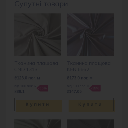
Супутні товари
Тканина плащова
Тканина плащова
CND 1313
KEN 6662
₴
123.0
пог. м
₴
173.0
пог. м
від 100 пог. м
від 100 пог. м
-30%
-15%
₴86.1
₴147.05
Купити
Купити