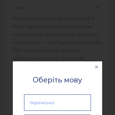
Опис
Матеріал тканина Soft Shell MJ2095 #
black – це тканини з багатошаровою
конструкцією, що зовні схожі на нейлон,
а з вивороту — фліс.Її щільність складає
250 г/м2, що гарантує міцність і
надійність матеріалу. Концепція
виробництва Soft Shell дає змогу досягти
оптимальних експлуатаційних
Оберіть мову
характеристик усього від одного шару
одягу, що замінює два й більше:
відведення вологи, вентиляція,
Українська
збереження тепла, захист від вітру та
опадів.Soft Shell забезпечує комфорт