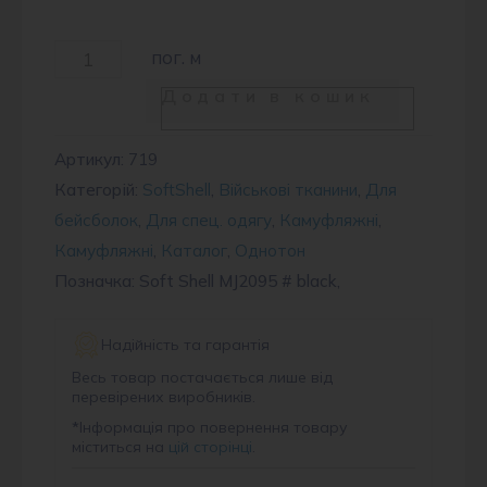
Soft
пог. м
Shell
Додати в кошик
MJ2095
#
Артикул:
719
Категорій:
SoftShell
,
Військові тканини
,
Для
black
бейсболок
,
Для спец. одягу
,
Камуфляжні
,
кількість
Камуфляжні
,
Каталог
,
Однотон
Позначка: Soft Shell MJ2095 # black,
Надійність та гарантія
Весь товар постачається лише від
перевірених виробників.
*
Інформація про повернення товару
міститься на
цій сторінці
.