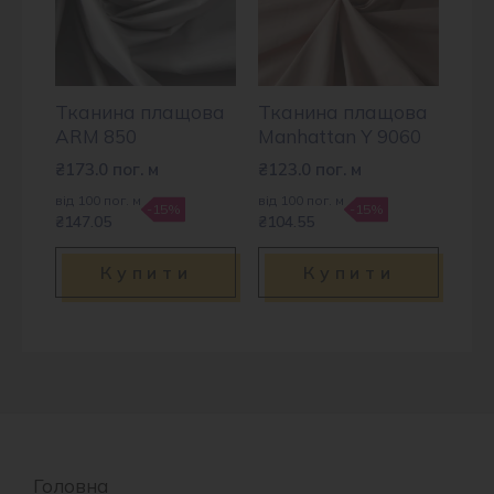
Тканина плащова
Тканина плащова
ARM 850
Manhattan Y 9060
₴
173.0
пог. м
₴
123.0
пог. м
від 100 пог. м
від 100 пог. м
-15%
-15%
₴147.05
₴104.55
Купити
Купити
Головна