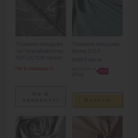
Тканина плащова
Тканина плащова
світловідбиваюча
Emmy 0214
REFLECTOR принт
₴
105.0
пог. м
Не в наявності
від 100 пог. м
-30%
₴73.5
Не в
наявності
Купити