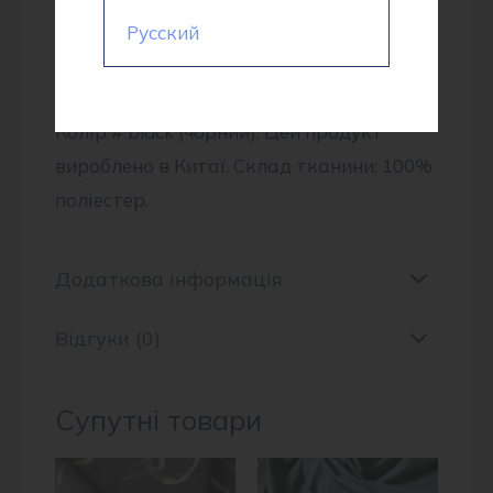
носіння в певних погодних умовах без
Русский
додаткових піддівок, зменшивши вагу та
об’єм одягу та зберігши свободу рухів.
Колір # black (чорний). Цей продукт
вироблено в Китаї. Склад тканини: 100%
поліестер.
Додаткова інформація
Відгуки (0)
Супутні товари