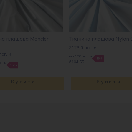
на плащова Moncler
Тканина плащова Nylon 
₴
123.0
пог. м
пог. м
від 100 пог. м
-15%
₴104.55
г. м
-15%
Купити
Купити