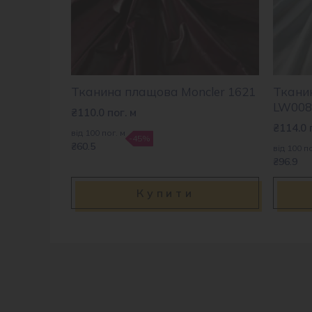
Тканина плащова Moncler 1621
Ткани
LW008
₴
110.0
пог. м
₴
114.0
від 100 пог. м
-45%
₴60.5
від 100 по
₴96.9
Купити