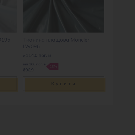
0195
Тканина плащова Moncler
LW096
₴
114.0
пог. м
від 100 пог. м
-15%
₴96.9
Купити