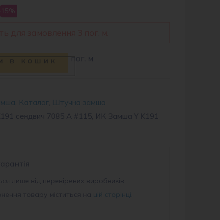
-15%
ь для замовлення 3 пог. м.
пог. м
и в кошик
амша
,
Каталог
,
Штучна замша
191 сендвич 7085 A #115, ИК Замша Y K191
гарантія
ся лише від перевірених виробників.
рнення товару міститься на
цій сторінці
.