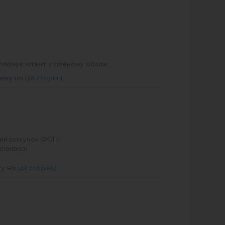
плачує клієнт у повному обсязі.
авку на
цій сторінці
.
ий рахунок ФОП
мовивозі
ту на
цій сторінці
.