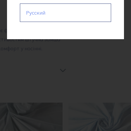
Русский
є форми і має приємну
астивостям штучна замша
омфорт у носінні.