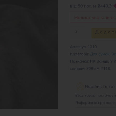
від 50 пог. м
₴440.3
Мінімальна кількіст
Штучна
Додат
замша
7085
Артикул:
1019
Категорії:
Для сумок
,
З
A
Позначки: ИК Замша Y K
#118
сендвич 7085 A #118,
кількість
Надійність та 
Весь товар постачаєть
*
Інформація про пове