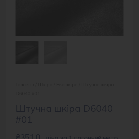
Головна
/
Шкіра
/
Екошкіра
/ Штучна шкіра
D6040 #01
Штучна шкіра D6040
#01
₴
351.0
ціна за 1 погонний метр