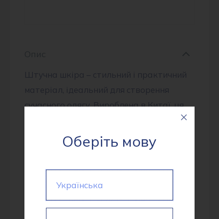
Опис
Штучна шкіра – стильний і практичний
матеріал, ідеальний для створення
сучасного одягу. Вироблена в Китаї, ця
тканина поєднує міцність, еластичність
та привабливий вигляд.
Оберіть мову
• Склад: 93% поліестер, 7% спандекс –
забезпечує тканині довговічність та
комфорт.
Українська
• Ширина: 140 см – зручна для
ефективного розкрою.