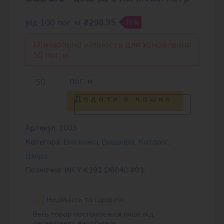
від 100 пог. м
₴298.35
-15%
Мінімальна кількість для замовлення
50 пог. м.
Штучна
пог. м
шкіра
Додати в кошик
D6040
#01
Артикул:
1003
Категорії:
Еко кожа
,
Екошкіра
,
Каталог
,
кількість
Шкіра
Позначка: ИК Y K191 D6040 #01,
Надійність та гарантія
Весь товар постачається лише від
перевірених виробників.