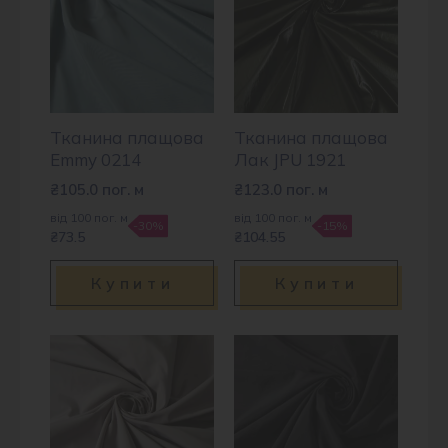
Тканина плащова
Тканина плащова
Emmy 0214
Лак JPU 1921
₴
105.0
пог. м
₴
123.0
пог. м
від 100 пог. м
від 100 пог. м
-30%
-15%
₴73.5
₴104.55
Купити
Купити