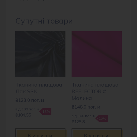
Супутні товари
Тканина плащова
Тканина плащова
Лак SRK
REFLECTOR #
Малина
₴
123.0
пог. м
₴
148.0
пог. м
від 100 пог. м
-15%
₴104.55
від 100 пог. м
-15%
₴125.8
Купити
Купити