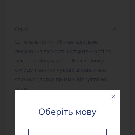
Опис
Штапель принт 45 – це ідеальне
поєднання легкості, натуральності та
ніжності. Завдяки 100% віскозному
складу тканина чудово дихає, м’яко
струмує і дарує приємні відчуття на
шкірі.
Щільність: 99 г/м²
Оберіть мову
Склад: 100% поліестер
Ширина рулона: 150 см