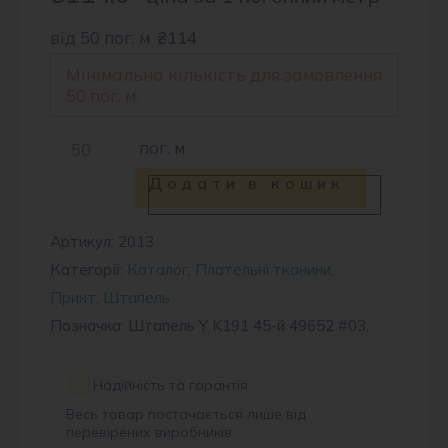
від 50 пог. м
₴114
Мінімальна кількість для замовлення
50 пог. м.
Штапель
пог. м
45-
Додати в кошик
й
49652
Артикул:
2013
Категорії:
Каталог
,
Плательні тканини
,
#03
Принт
,
Штапель
кількість
Позначка: Штапель Y K191 45-й 49652 #03,
Надійність та гарантія
Весь товар постачається лише від
перевірених виробників.