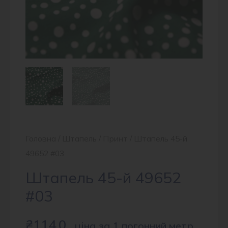
Головна
/
Штапель
/
Принт
/ Штапель 45-й
49652 #03
Штапель 45-й 49652
#03
₴
114.0
ціна за 1 погонний метр