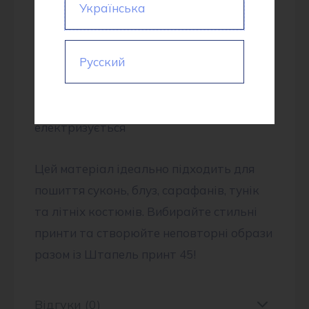
Українська
✔ М’яка та приємна на дотик
✔ Гіпоалергенна та екологічна
Русский
✔ Добре вбирає вологу та пропускає
повітря
✔ Чудово драпірується та не
електризується
Цей матеріал ідеально підходить для
пошиття суконь, блуз, сарафанів, тунік
та літніх костюмів. Вибирайте стильні
принти та створюйте неповторні образи
разом із Штапель принт 45!
Відгуки (0)