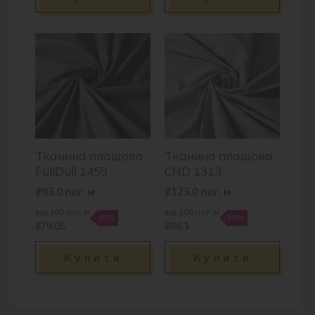
Тканина плащова
Тканина плащова
FullDull 1459
CND 1313
₴
93.0
пог. м
₴
123.0
пог. м
від 100 пог. м
від 100 пог. м
-15%
-30%
₴79.05
₴86.1
Купити
Купити