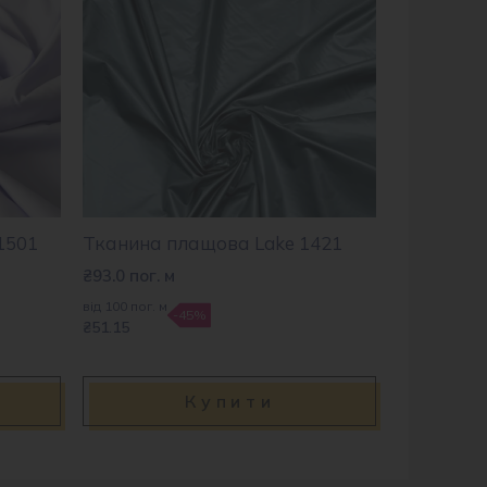
1501
Тканина плащова Lake 1421
₴
93.0
пог. м
від 100 пог. м
-45%
₴51.15
Купити