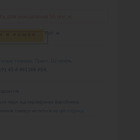
ь для замовлення 50 пог. м.
пог. м
и в кошик
ельні тканини
,
Принт
,
Штапель
91 45-й 491168 #04,
гарантія
ся лише від перевірених виробників.
рнення товару міститься на
цій сторінці
.