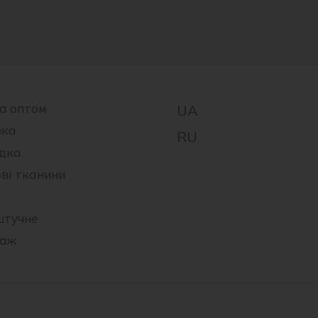
а оптом
вка
дка
ові тканини
штучне
таж