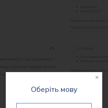
Самовивіз
Нова Пошта
Послуги за доставку с
*
інформація про дост
Оплата
На розрахунков
ня легкості, натуральності
Готівкою при са
кладу тканина чудово дихає,
*
інформація про опла
 шкірі.
Оберіть мову