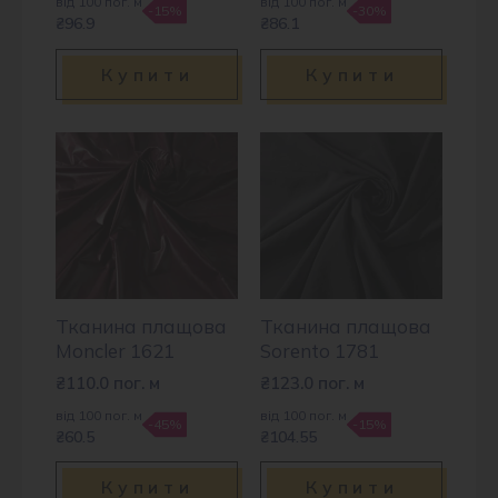
від 100 пог. м
від 100 пог. м
-15%
-30%
₴96.9
₴86.1
Купити
Купити
Тканина плащова
Тканина плащова
Moncler 1621
Sorento 1781
₴
110.0
пог. м
₴
123.0
пог. м
від 100 пог. м
від 100 пог. м
-45%
-15%
₴60.5
₴104.55
Купити
Купити