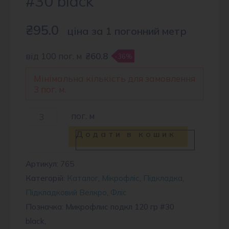
#30 black
₴
95.0
ціна за 1 погонний метр
від 100 пог. м
₴60.8
-36%
Мінімальна кількість для замовлення
3 пог. м.
Мікрофліс
пог. м
підкладковий
Додати в кошик
-
120
Артикул:
765
Категорій:
Каталог
,
Мікрофліс
,
Підкладка
,
гр
Підкладковий Велкро
,
Фліс
#30
Позначка: Микрофлис подкл 120 гр #30
black
black,
кількість