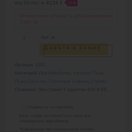
від 60 пог. м
₴134.3
-15%
Мінімальна кількість для замовлення
3 пог. м.
Льон
пог. м
стрейч
Додати в кошик
Y
816
Артикул:
1051
Категорій:
Для бейсболок
,
Каталог
,
Льон
,
#
Льон
,
Однотон
,
Плательні тканини
,
Стрейч
65
Позначка: Лен стрейч Y однотон. 816 # 65,
кількість
Надійність та гарантія
Весь товар постачається лише від
перевірених виробників.
*
Інформація про повернення товару