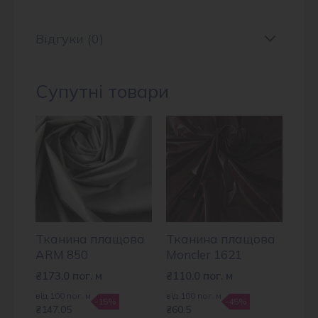
Відгуки (0)
Супутні товари
Тканина плащова
Тканина плащова
ARM 850
Moncler 1621
₴
173.0
пог. м
₴
110.0
пог. м
від 100 пог. м
від 100 пог. м
-15%
-45%
₴147.05
₴60.5