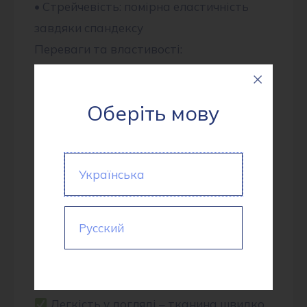
• Стрейчевість: помірна еластичність
завдяки спандексу
Переваги та властивості:
Комфорт у носінні – натуральні
волокна забезпечують
Оберіть мову
повітропроникність, що робить тканину
приємною до тіла.
Еластичність – завдяки вмісту
Українська
спандексу тканина добре тягнеться, не
сковує рухів і забезпечує ідеальну
посадку.
Русский
Зносостійкість – поліестер у складі
додає міцності, стійкості до зминання та
деформацій.
Легкість у догляді – тканина швидко