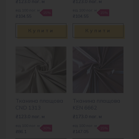
₴
123.0
пог. м
₴
123.0
пог. м
від 100 пог. м
від 100 пог. м
-15%
-15%
₴104.55
₴104.55
Купити
Купити
Тканина плащова
Тканина плащова
CND 1313
KEN 6662
₴
123.0
пог. м
₴
173.0
пог. м
від 100 пог. м
від 100 пог. м
-30%
-15%
₴86.1
₴147.05