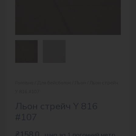
Головна
/
Для бейсболок
/
Льон
/ Льон стрейч
Y 816 #107
Льон стрейч Y 816
#107
₴
158.0
ціна за 1 погонний метр