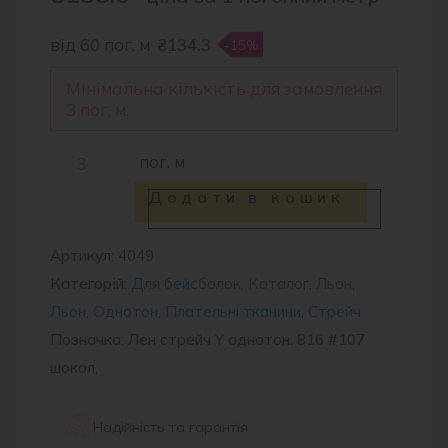
від 60 пог. м
₴134.3
-15%
Мінімальна кількість для замовлення
3 пог. м.
Льон
пог. м
стрейч
Додати в кошик
Y
816
Артикул:
4049
Категорій:
Для бейсболок
,
Каталог
,
Льон
,
#107
Льон
,
Однотон
,
Плательні тканини
,
Стрейч
кількість
Позначка: Лен стрейч Y однотон. 816 #107
шокол,
Надійність та гарантія