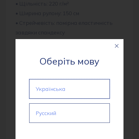
• Щільність: 220 г/м²
• Ширина рулону: 150 см
• Стрейчевість: помірна еластичність
завдяки спандексу
Переваги та властивості:
Комфорт у носінні – натуральні
Оберіть мову
волокна забезпечують
повітропроникність, що робить тканину
приємною до тіла.
Українська
Еластичність – завдяки вмісту
спандексу тканина добре тягнеться, не
сковує рухів і забезпечує ідеальну
Русский
посадку.
Зносостійкість – поліестер у складі
додає міцності, стійкості до зминання та