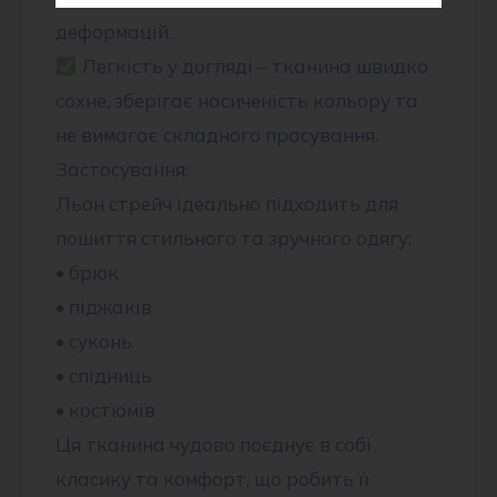
деформацій.
Легкість у догляді – тканина швидко
сохне, зберігає насиченість кольору та
не вимагає складного прасування.
Застосування:
Льон стрейч ідеально підходить для
пошиття стильного та зручного одягу:
• брюк
• піджаків
• суконь
• спідниць
• костюмів
Ця тканина чудово поєднує в собі
класику та комфорт, що робить її