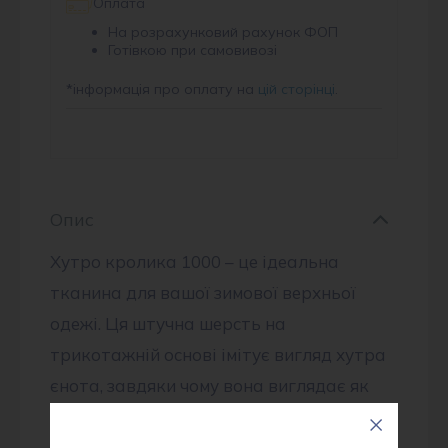
Оплата
На розрахунковий рахунок ФОП
Готівкою при самовивозі
*
інформація про оплату на
цій сторінці
.
Опис
Хутро кролика 1000 – це ідеальна
тканина для вашої зимової верхньої
одежі. Ця штучна шерсть на
трикотажній основі імітує вигляд хутра
єнота, завдяки чому вона виглядає як
природна шкіра.