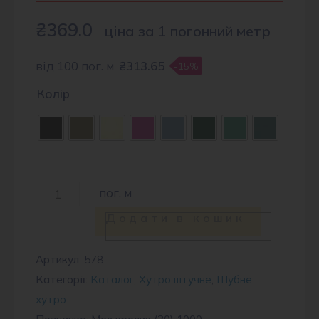
₴
369.0
ціна за 1 погонний метр
від 100 пог. м
₴313.65
-15%
Колір
Хутро
пог. м
кролик
Додати в кошик
1000
кількість
Артикул:
578
Категорії:
Каталог
,
Хутро штучне
,
Шубне
хутро