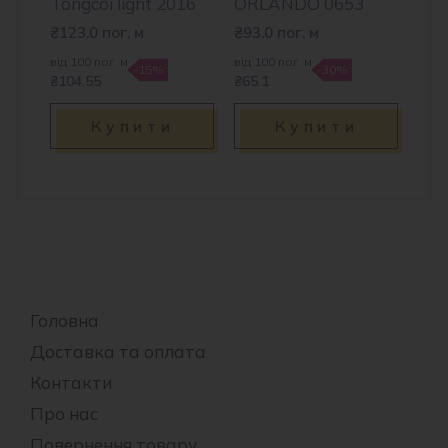
Tongcoi light 2016
ORLANDO 0653
₴
123.0
пог. м
₴
93.0
пог. м
від 100 пог. м
від 100 пог. м
-15%
-30%
₴104.55
₴65.1
Купити
Купити
Головна
Доставка та оплата
Контакти
Про нас
Повернення товару