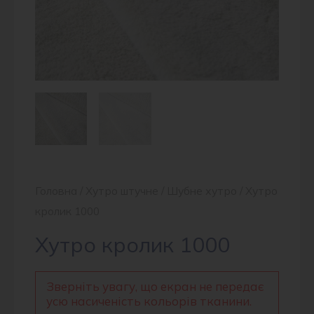
Головна
/
Хутро штучне
/
Шубне хутро
/ Хутро
кролик 1000
Хутро кролик 1000
Зверніть увагу, що екран не передає
усю насиченість кольорів тканини.