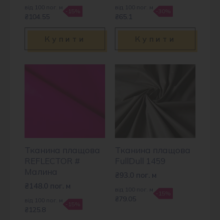
від 100 пог. м
від 100 пог. м
-15%
-30%
₴104.55
₴65.1
Купити
Купити
Тканина плащова
Тканина плащова
REFLECTOR #
FullDull 1459
Малина
₴
93.0
пог. м
₴
148.0
пог. м
від 100 пог. м
-15%
₴79.05
від 100 пог. м
-15%
₴125.8