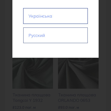
Додаткова інформація
Українська
Відгуки (0)
Русский
Супутні товари
Тканина плащова
Тканина плащова
Tongcoi Y 1932
ORLANDO 0653
₴
123.0
пог. м
₴
93.0
пог. м