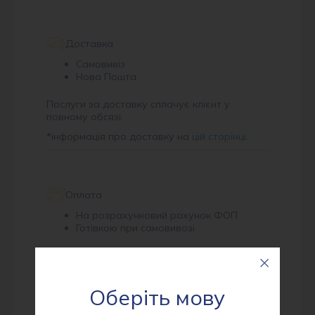
Доставка
Самовивіз
Нова Пошта
Послуги за доставку сплачує клієнт у
повному обсязі.
*
інформація про доставку на
цій сторінці
.
Оплата
На розрахунковий рахунок ФОП
Готівкою при самовивозі
*
інформація про оплату на
цій сторінці
.
Оберіть мову