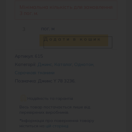
Мінімальна кількість для замовлення
3 пог. м.
Джинс
пог. м
Y
Додати в кошик
78
кількість
Артикул:
615
Категорії:
Джинс
,
Каталог
,
Однотон
,
Сорочкові тканини
Позначка: Джинс Y 78 3236,
Надійність та гарантія
Весь товар постачається лише від
перевірених виробників.
*
Інформація про повернення товару
міститься на
цій сторінці
.