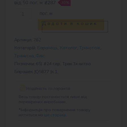
від 50 пог. м
₴287
-30%
Баранець
пог. м
JQ5877
Додати в кошик
#24
кількість
Артикул:
762
Категорій:
Баранець
,
Каталог
,
Трикотаж
,
Тринитка
,
Фліс
Позначки: 65) #24 сер, Трик.3х нитка
Барашек JQ5877 (к.1,
Надійність та гарантія
Весь товар постачається лише від
перевірених виробників.
*
Інформація про повернення товару
міститься на
цій сторінці
.