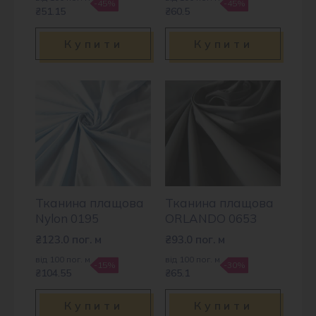
-45%
-45%
₴51.15
₴60.5
Купити
Купити
Тканина плащова
Тканина плащова
Nylon 0195
ORLANDO 0653
₴
123.0
пог. м
₴
93.0
пог. м
від 100 пог. м
від 100 пог. м
-15%
-30%
₴104.55
₴65.1
Купити
Купити