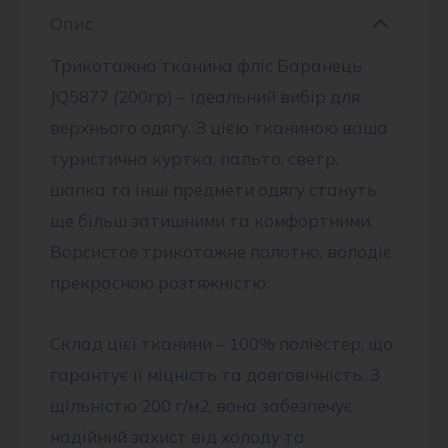
Опис
Трикотажна тканина фліс Баранець
JQ5877 (200гр) – ідеальний вибір для
верхнього одягу. З цією тканиною ваша
туристична куртка, пальто, светр,
шапка та інші предмети одягу стануть
ще більш затишними та комфортними.
Ворсистое трикотажне полотно, володіє
прекрасною розтяжністю.
Склад цієї тканини – 100% поліестер, що
гарантує її міцність та довговічність. З
щільністю 200 г/м2, вона забезпечує
надійний захист від холоду та